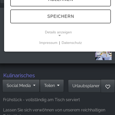
SPEICHERN
Frühstück am Rammelsberg
Details anzeigen
Impressum
|
Datenschutz
NOTWENDIGE COOKIES
Diese Cookies ermöglichen grundlegende
Funktionen und sind für die Nutzung der Website
erforderlich.
Kulinarisches
Social Media
Teilen
Urlaubsplaner
♡
MARKETING
Marketing Cookies werden von Drittanbietern
Frühstück - vollständig am Tisch serviert
verwendet, um personalisierte Werbung
anzuzeigen. Sie tun dies, indem sie Besucher über
Lassen Sie sich verwöhnen von unserem reichhaltigen