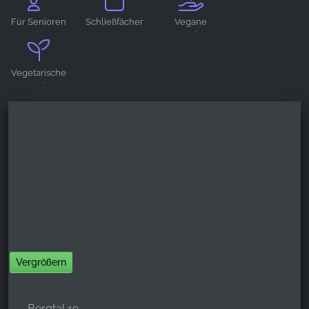
geeignet
geeignet
Für Senioren
Schließfächer
Vegane
YouTube
geeignet
Gerichte
Vegetarische
Gerichte
Vergrößern
Bergtal 19