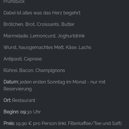
Websites hinweg verfolgen.
Frühstück
Dabei ist alles was das Herz begehrt:
Facebook Pixel
Brötchen, Brot, Croissants, Butter
Name:
_fbp, fr, _fbq, fbq
Marmelade, Lemoncurd, Joghurtdrink
Anbieter:
Wurst, hausgemachtes Mett, Käse, Lachs
Facebook Ireland Ltd.
Antipasti, Caprese
Zweck:
Werbemessung und Marketing
Rührei, Bacon, Champignons
Cookie Laufzeit:
Datum:
jeden ersten Sonntag im Monat - nur mit
3 Monate - 1 Jahr
Reservierung
Ort:
Restaurant
STATISTIK
Beginn: 09
:30 Uhr
Statistik Cookies erfassen Informationen anonym.
Diese Informationen helfen uns zu verstehen, wie
Preis:
19,90 € pro Person (inkl. Filterkaffee/Tee und Saft)