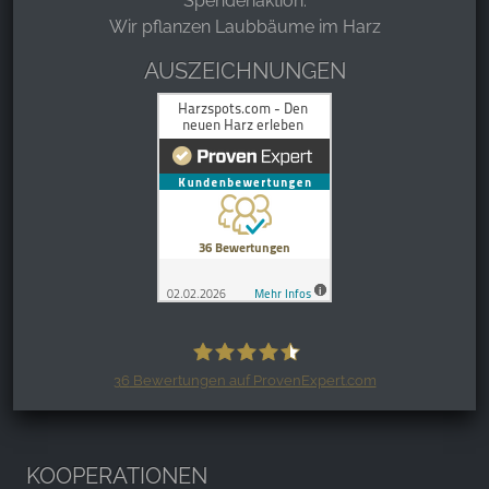
Spendenaktion:
Wir pflanzen Laubbäume im Harz
AUSZEICHNUNGEN
36
Bewertungen auf ProvenExpert.com
Harzspots.com - Den neuen Harz
erleben
KOOPERATIONEN