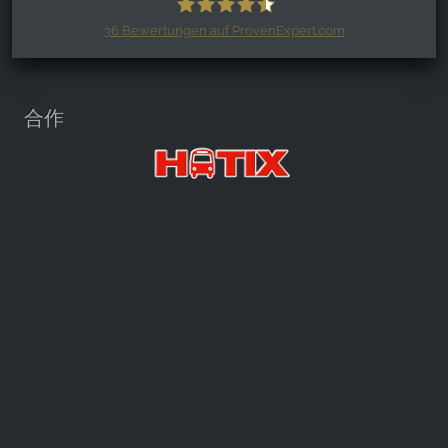
36
Bewertungen auf ProvenExpert.com
Harzspots.com - Den neuen Harz
erleben
合作