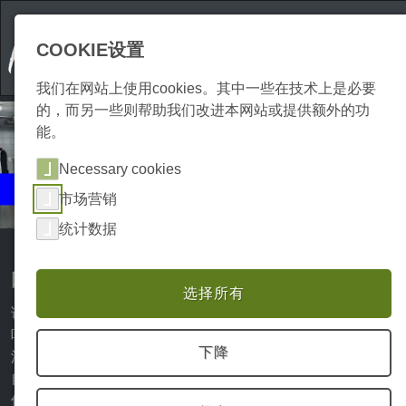
COOKIE设置
我们在网站上使用cookies。其中一些在技术上是必要
的，而另一些则帮助我们改进本网站或提供额外的功
能。
Necessary cookies
活动
市场营销
烹饪
统计数据
哈尔茨山脉的美食体验和活动
选择所有
说到美食，哈尔茨有很多东西可以提供。众多的咖啡馆、酒
吧、酒馆和餐厅都能提供美味的菜肴和哈尔茨的特产，让你
下降
流口水。每个人都能在哈尔茨地区多样化的美食中找到符合
自己口味的东西。不时有与该地区的美味特产和令人垂涎的
佳肴相关的活动，你绝对不应该错过。这些美味和健康的食