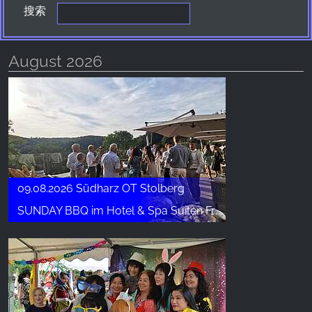
搜索
Provider:
Facebook Ireland Ltd.
Purpose:
August 2026
广告测量和营销
Cookie duration:
3个月 - 1年
统计数据
09.08.2026 Südharz OT Stolberg
统计Cookies以匿名方式收集信息。这些信息有助
于我们了解访问者如何使用我们的网站。
SUNDAY BBQ im Hotel & Spa Suiten FreiWerk
Google Analytics
Name:
_ga, _gid, _gac_gb_
Provider: