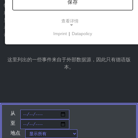
保存
物通常是与当地的生产者合作准备的，质量上乘，即使是最
精致的味觉也能得到满足。哈尔茨地区的餐馆老板们会在那
里为您提供哈尔茨美食的特色和多方面的丰富内容。您可以
查看详情
在Harzspots.com网站上找到所有关于哈尔茨地区的烹饪活
Imprint
|
Datapolicy
动和体验的信息、日期和事件。
NECESSARY COOKIES
这些cookies能够实现基本功能，是使用网站所必需
的。
这里列出的一些事件来自于外部数据源，因此只有德语版
本。
市场营销
营销cookies被第三方用来显示个性化的广告。它们
通过跟踪各网站的访问者来实现这一目的。
从
Facebook Pixel
至
Name:
地点
_fbp, fr, _fbq, fbq