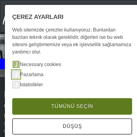
ÇEREZ AYARLARI
Web sitemizde çerezler kullanıyoruz. Bunlardan
bazıları teknik olarak gereklidir, diğerleri ise bu web
sitesini geliştirmemize veya ek işlevsellik sağlamamıza
yardımcı olur.
Etkinlikler
Necessary cookies
Aşçılık
Pazarlama
İstatistikler
Harz Dağları'nda mutfak
deneyimleri ve etkinlikler
TÜMÜNÜ SEÇIN
Mutfak lezzetleri söz konusu olduğunda Harz'ın
sunabileceği çok şey vardır. Çok sayıda kafe, bar, pub ve
DÜŞÜŞ
restoran, ağzınızı sulandıracak lezzetli yemekler ve Harz