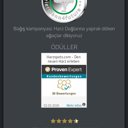
Bağış kampanyası: Harz Dağlarına yaprak döken
ağaçlar dikiyoruz
ÖDÜLLER