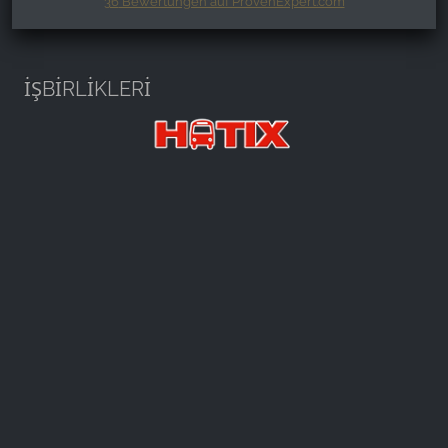
36
Bewertungen auf ProvenExpert.com
Harzspots.com - Den neuen Harz
erleben
İŞBİRLİKLERİ