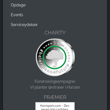
Opdage
Events
Serviceydelser
CHARITY
Fundraisingkampagne:
Vi planter løvtræer i Harzen
PRÆMIER