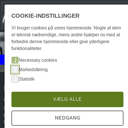
COOKIE-INDSTILLINGER
Vi bruger cookies på vores hjemmeside. Nogle af dem
er teknisk nødvendige, mens andre hjælper os med at
forbedre denne hjemmeside eller give yderligere
funktionaliteter.
Events
Necessary cookies
Spis ude
Markedsføring
Statistik
Kulinariske oplevelser og
arrangementer i Harzen
VÆLG ALLE
Når det gælder kulinariske lækkerier, har Harzen meget at
byde på. Talrige caféer, barer, pubber og restauranter
NEDGANG
fremtryller lækre retter og Harz-specialiteter, der får dig