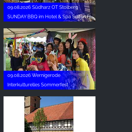
09.08.2026 Südharz OT Stolberg
Name:
_ga, _gid, _gac_gb_
SUNDAY BBQ im Hotel & Spa Suiten FreiWerk
Provider:
Google LLC
Purpose:
Indsamling af statistik om brug af hjemmesiden
Cookie duration:
24 timer - 2 år
09.08.2026 Wernigerode
Interkulturelles Sommerfest