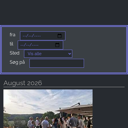
Name:
_fbp, fr, _fbq, fbq
Provider:
Facebook Ireland Ltd.
fra
Purpose:
Måling af reklamer og markedsføring
til
Sted
Cookie duration:
3 måneder - 1 år
Søg på
August 2026
STATISTIK
Statistikcookies indsamler oplysninger anonymt.
Disse oplysninger hjælper os med at forstå,
hvordan vores besøgende bruger vores
hjemmeside.
Google Analytics