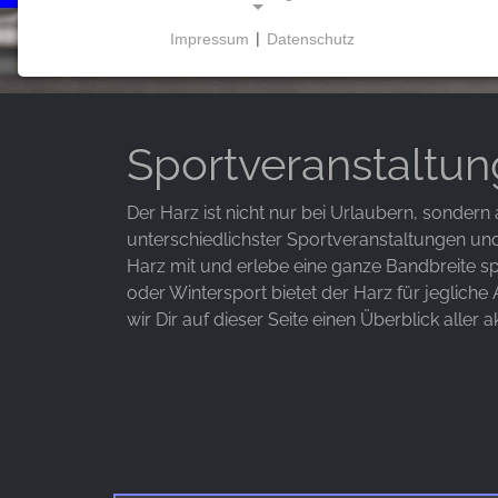
Impressum
|
Datenschutz
NOTWENDIGE COOKIES
Diese Cookies ermöglichen grundlegende
Funktionen und sind für die Nutzung der Website
erforderlich.
Sportveranstaltun
Der Harz ist nicht nur bei Urlaubern, sondern a
unterschiedlichster Sportveranstaltungen un
MARKETING
Harz mit und erlebe eine ganze Bandbreite sp
Marketing Cookies werden von Drittanbietern
oder Wintersport bietet der Harz für jeglich
verwendet, um personalisierte Werbung
wir Dir auf dieser Seite einen Überblick aller 
anzuzeigen. Sie tun dies, indem sie Besucher über
Websites hinweg verfolgen.
Facebook Pixel
Name:
_fbp, fr, _fbq, fbq