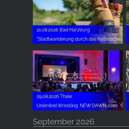
Anbieter:
Google LLC
Zweck:
21.08.2026 Bad Harzburg
Erhebung von Statistiken zur
"Stadtwanderung durch das historische Krodotal"
Website-Nutzung
Cookie
Laufzeit:
24 Stunden - 2 Jahre
EXTERNE MEDIEN
Um Inhalte von Videoplattformen und Social Media
29.08.2026 Thale
Plattformen anzeigen zu können, werden von
Unlimited Wrestling: NEW DAWN 2026
diesen externen Medien Cookies gesetzt.
September 2026
YouTube