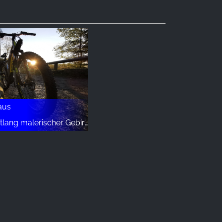
aus
g malerischer Gebirgsbäche