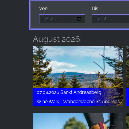
Anbieter:
Von
Bis
Facebook Ireland Ltd.
Zweck:
Werbemessung und Marketing
August 2026
Cookie
Laufzeit:
3 Monate - 1 Jahr
STATISTIK
Statistik Cookies erfassen Informationen anonym.
Diese Informationen helfen uns zu verstehen, wie
07.08.2026 Sankt Andreasberg
unsere Besucher unsere Website nutzen.
Wine Walk - Wanderwoche St. Andreasberg
Google Analytics
Name:
_ga, _gid, _gac_gb_