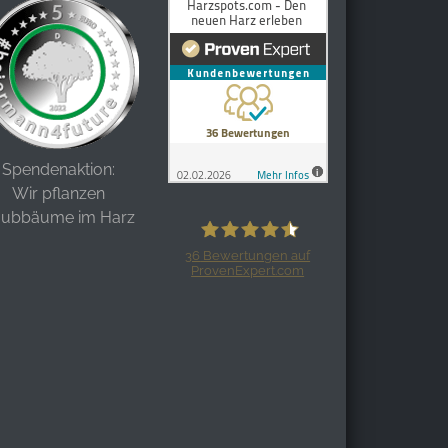
Spendenaktion:
Wir pflanzen
aubbäume im Harz
36
Bewertungen auf
ProvenExpert.com
Harzspots.com - Den neuen Harz
erleben