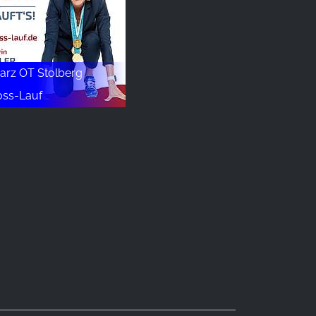
arz OT Stolberg
oss-Lauf