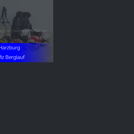
 Harzburg
z Berglauf