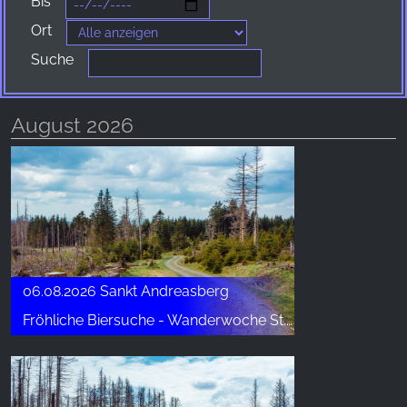
Bis
Websites hinweg verfolgen.
Ort
Facebook Pixel
Suche
Name:
_fbp, fr, _fbq, fbq
August 2026
Anbieter:
Facebook Ireland Ltd.
Zweck:
Werbemessung und Marketing
Cookie Laufzeit:
3 Monate - 1 Jahr
06.08.2026 Sankt Andreasberg
Fröhliche Biersuche - Wanderwoche St. Andreasberg
STATISTIK
Statistik Cookies erfassen Informationen anonym.
Diese Informationen helfen uns zu verstehen, wie