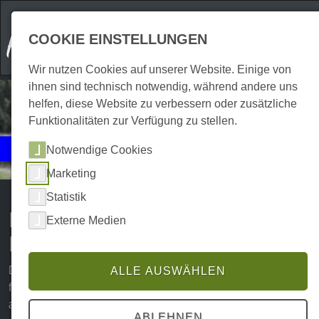
COOKIE EINSTELLUNGEN
Wir nutzen Cookies auf unserer Website. Einige von
ihnen sind technisch notwendig, während andere uns
helfen, diese Website zu verbessern oder zusätzliche
Funktionalitäten zur Verfügung zu stellen.
Events
Notwendige Cookies
Natur | Exkursionen
Marketing
Statistik
Natur erleben | Tagestouren im
Externe Medien
Harz
Das Wandern in der atemberaubenden Harzer Natur ist
ALLE AUSWÄHLEN
für viele Abenteuerlustige und Naturliebhaber ein
abwechslungsreiches Urlaubserlebnis. Obwohl die
ABLEHNEN