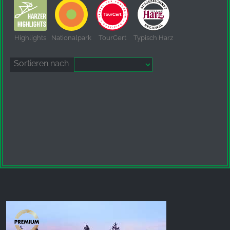
Highlights
Nationalpark
TourCert
Typisch Harz
Sortieren nach