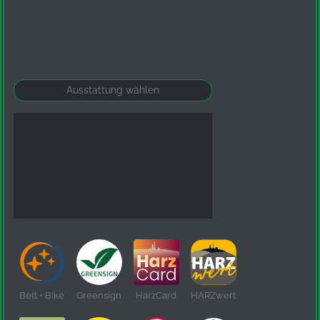
YouTube
Bett + Bike
Greensign
HarzCard
HARZwert