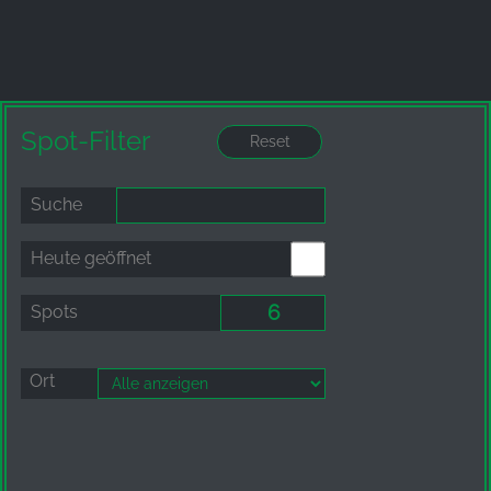
unsere Besucher unsere Website nutzen.
Google Analytics
Name:
_ga, _gid, _gac_gb_
Spot-Filter
Anbieter:
Google LLC
Suche
Zweck:
Erhebung von Statistiken zur Website-Nutzung
Heute geöffnet
Cookie Laufzeit:
Spots
24 Stunden - 2 Jahre
Ort
EXTERNE MEDIEN
Um Inhalte von Videoplattformen und Social Media
Plattformen anzeigen zu können, werden von
diesen externen Medien Cookies gesetzt.