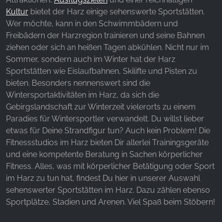
Websites hinweg verfolgen.
Kultur
bietet der Harz einige sehenswerte Sportstätten.
Wer möchte, kann in den Schwimmbädern und
Facebook Pixel
Freibädern der Harzregion trainieren und seine Bahnen
Name:
ziehen oder sich an heißen Tagen abkühlen. Nicht nur im
_fbp, fr, _fbq, fbq
Sommer, sondern auch im Winter hat der Harz
Sportstätten wie Eislaufbahnen, Skilifte und Pisten zu
Anbieter:
bieten. Besonders nennenswert sind die
Facebook Ireland Ltd.
Wintersportaktivitäten im Harz, da sich die
Zweck:
Gebirgslandschaft zur Winterzeit vielerorts zu einem
Werbemessung und Marketing
Paradies für Wintersportler verwandelt. Du willst lieber
etwas für Deine Strandfigur tun? Auch kein Problem! Die
Cookie Laufzeit:
Fitnessstudios im Harz bieten Dir allerlei Trainingsgeräte
3 Monate - 1 Jahr
und eine kompetente Beratung in Sachen körperlicher
Fitness. Alles, was mit körperlicher Betätigung oder Sport
im Harz zu tun hat, findest Du hier in unserer Auswahl
STATISTIK
sehenswerter Sportstätten im Harz. Dazu zählen ebenso
Statistik Cookies erfassen Informationen anonym.
Sportplätze, Stadien und Arenen. Viel Spaß beim Stöbern!
Diese Informationen helfen uns zu verstehen, wie