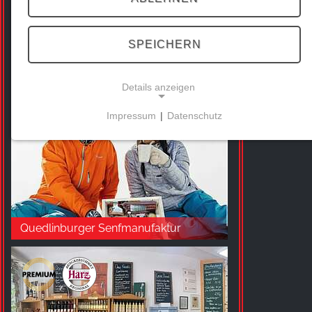
SPEICHERN
Glasmanufaktur Harzkristall
Details anzeigen
Impressum
|
Datenschutz
NOTWENDIGE COOKIES
Diese Cookies ermöglichen grundlegende
Funktionen und sind für die Nutzung der Website
erforderlich.
Quedlinburger Senfmanufaktur
MARKETING
Marketing Cookies werden von Drittanbietern
verwendet, um personalisierte Werbung
anzuzeigen. Sie tun dies, indem sie Besucher über