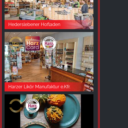
unsere Besucher unsere Website nutzen.
Google Analytics
Hederslebener Hofladen
Name:
_ga, _gid, _gac_gb_
Anbieter:
Google LLC
Zweck:
Erhebung von Statistiken zur Website-Nutzung
Cookie Laufzeit:
24 Stunden - 2 Jahre
Harzer Likör Manufaktur e.Kfr.
EXTERNE MEDIEN
Um Inhalte von Videoplattformen und Social Media
Plattformen anzeigen zu können, werden von
diesen externen Medien Cookies gesetzt.