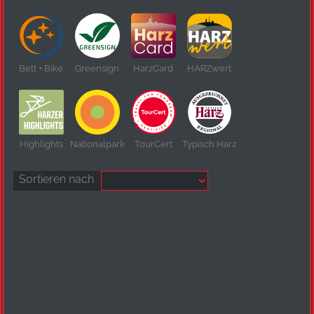
Bett + Bike
Greensign
HarzCard
HARZwert
Highlights
Nationalpark
TourCert
Typisch Harz
Sortieren nach