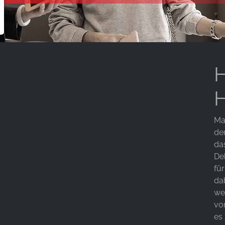
H
H
Ma
de
da
De
fü
da
we
vo
es