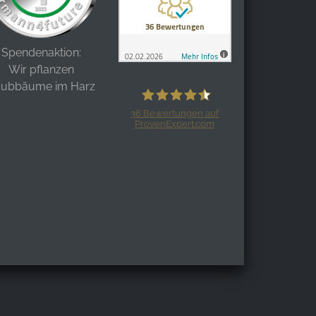
Spendenaktion:
Wir pflanzen
aubbäume im Harz
36
Bewertungen auf
ProvenExpert.com
Harzspots.com - Den neuen Harz
erleben