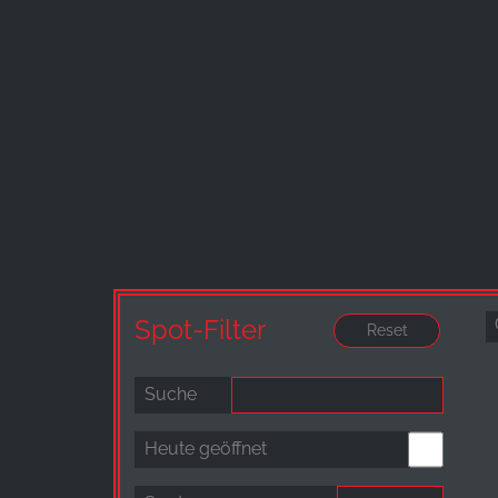
Anbieter:
Facebook Ireland Ltd.
Zweck:
Werbemessung und Marketing
Cookie
Laufzeit:
3 Monate - 1 Jahr
STATISTIK
Statistik Cookies erfassen Informationen anonym.
Spot-Filter
Diese Informationen helfen uns zu verstehen, wie
unsere Besucher unsere Website nutzen.
Suche
Google Analytics
Heute geöffnet
Name:
_ga, _gid, _gac_gb_