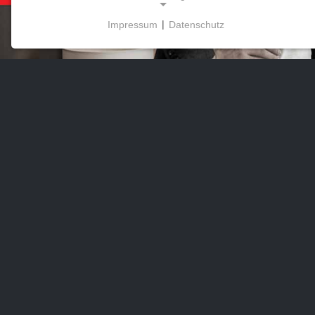
Impressum
|
Datenschutz
NOTWENDIGE COOKIES
Diese Cookies ermöglichen grundlegende
Funktionen und sind für die Nutzung der Website
erforderlich.
MARKETING
Marketing Cookies werden von Drittanbietern
verwendet, um personalisierte Werbung
anzuzeigen. Sie tun dies, indem sie Besucher über
Websites hinweg verfolgen.
Facebook Pixel
Name:
_fbp, fr, _fbq, fbq