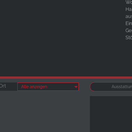
Wo
Ha
au
Ei
Ge
St
Ort