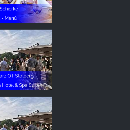
 Schierke
t - Menü
arz OT Stolberg
el & Spa Suiten FreiWerk