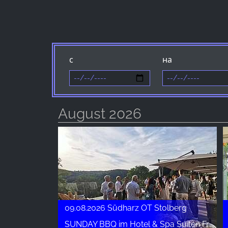
Provider:
Facebook Ireland Ltd.
Purpose:
Измерение рекламы и маркетинг
с
на
Cookie
duration:
3 месяца - 1 год
August 2026
СТАТИСТИКА
Статистические Cookies собирают информацию
анонимно. Эта информация помогает нам
понять, как наши посетители используют наш
сайт.
09.08.2026 Südharz OT Stolberg
Google Analytics
SUNDAY BBQ im Hotel & Spa Suiten FreiWerk