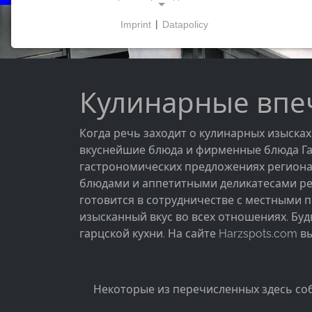
Imprint
|
Datapolicy
NECESSARY COOKIES
Эти файлы cookie обеспечивают базовую
функциональность и необходимы для
использования сайта.
Кулинарные впеч
Когда речь заходит о кулинарных изысках
вкуснейшие блюда и фирменные блюда Гарц
МАРКЕТИНГОВЫЕ
гастрономических предложениях региона 
Маркетинговые файлы cookie используются
блюдами и аппетитными деликатесами рег
третьими сторонами для показа
готовится в сотрудничестве с местными 
персонализированной рекламы. Для этого они
изысканный вкус во всех отношениях. Бу
отслеживают посетителей на разных сайтах.
гарцской кухни. На сайте Harzspots.com 
Facebook Pixel
Name:
Некоторые из перечисленных здесь со
_fbp, fr, _fbq, fbq