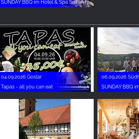
SUNDAY BBQ im Hotel & Spa Suiten FreiWerk
04.09.2026 Goslar
06.09.2026 Südh
Tapas - all you can eat
SUNDAY BBQ im Hot