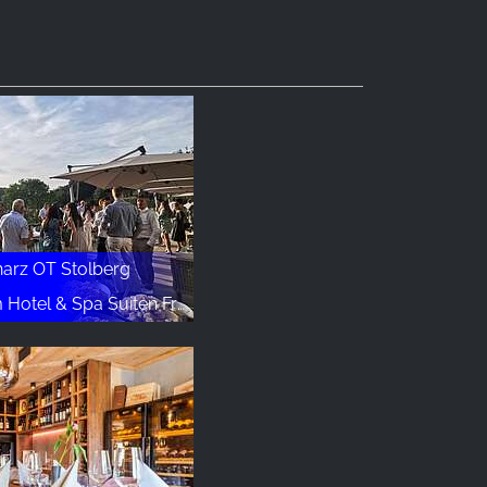
arz OT Stolberg
el & Spa Suiten FreiWerk