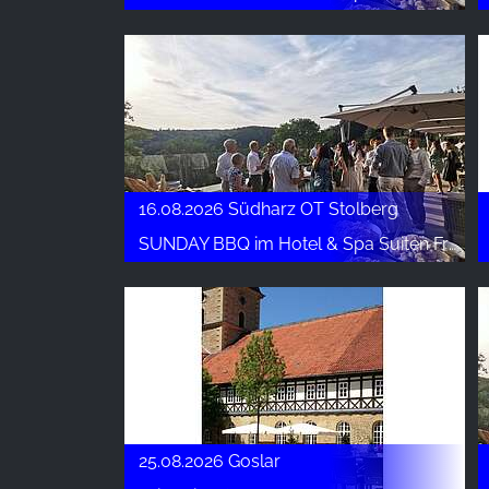
Name:
_ga, _gid, _gac_gb_
Provider:
Google LLC
Purpose:
Сбор статистических данных об
использовании сайта
16.08.2026 Südharz OT Stolberg
Cookie
duration:
SUNDAY BBQ im Hotel & Spa Suiten FreiWerk
24 часа - 2 года
25.08.2026 Goslar