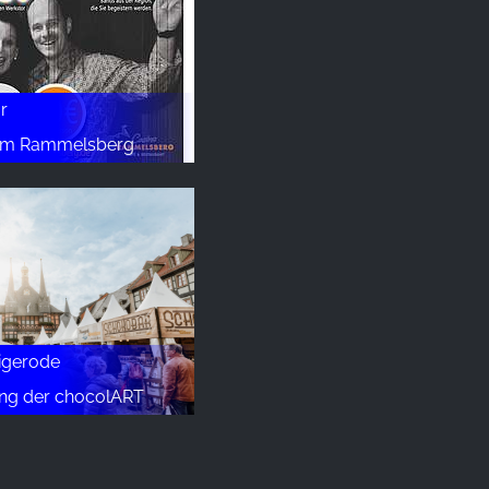
r
 am Rammelsberg
igerode
nung der chocolART