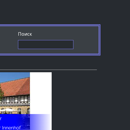
Поиск
r
r Innenhof