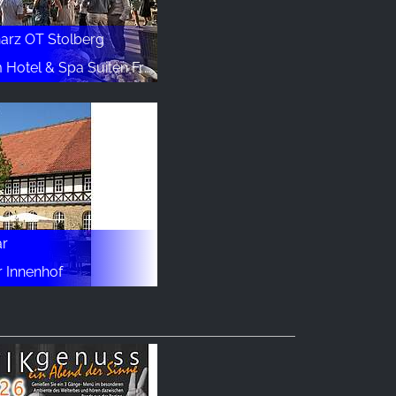
arz OT Stolberg
el & Spa Suiten FreiWerk
ar
r Innenhof