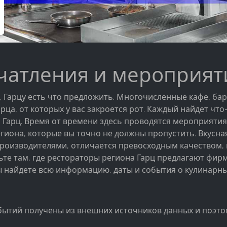
атления и мероприяти
, Гарцу есть что предложить. Многочисленные кафе, ба
а, от которых у вас закроется рот. Каждый найдет что-
Гарц. Время от времени здесь проводятся мероприятия
иона, которые вы точно не должны пропустить. Вкусная
производителями, отличается превосходным качеством,
дьте там, где рестораторы региона Гарц предлагают фи
вы найдете всю информацию, даты и события о кулинарны
бытий получены из внешних источников данных и поэтом