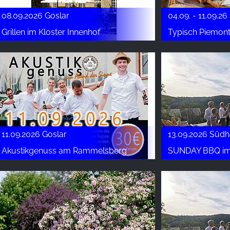
08.09.2026 Goslar
04.09. - 11.09.26
Grillen im Kloster Innenhof
Typisch Piemon
11.09.2026 Goslar
13.09.2026 Südh
Akustikgenuss am Rammelsberg
SUNDAY BBQ im Hot