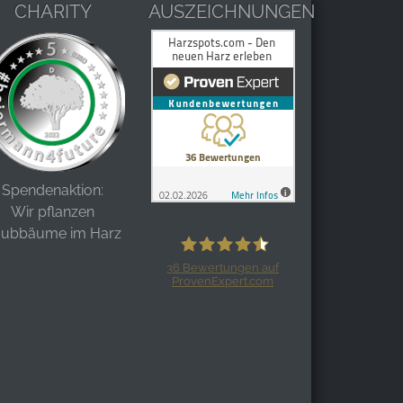
CHARITY
AUSZEICHNUNGEN
Spendenaktion:
Wir pflanzen
aubbäume im Harz
36
Bewertungen auf
ProvenExpert.com
Harzspots.com - Den neuen Harz
erleben