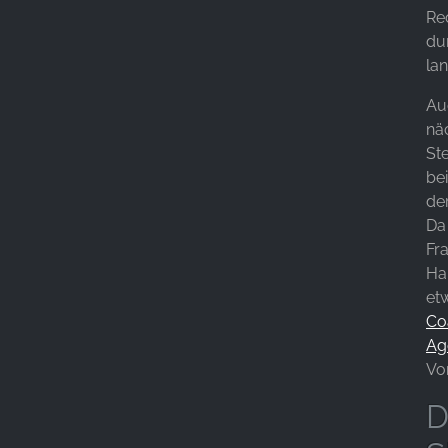
Re
du
lan
Au
nä
St
be
de
Da
Fra
Ha
et
Co
Ag
Vo
D