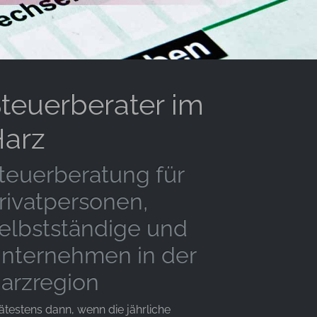
teuerberater im
arz
teuerberatung für
rivatpersonen,
elbstständige und
nternehmen in der
arzregion
ätestens dann, wenn die jährliche