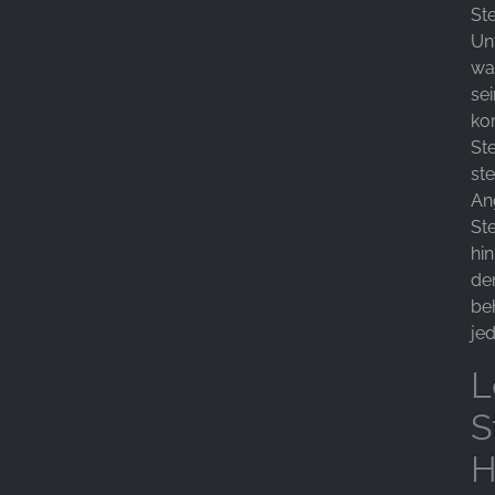
St
Un
wa
sei
ko
St
st
An
St
hi
de
be
jed
L
S
H