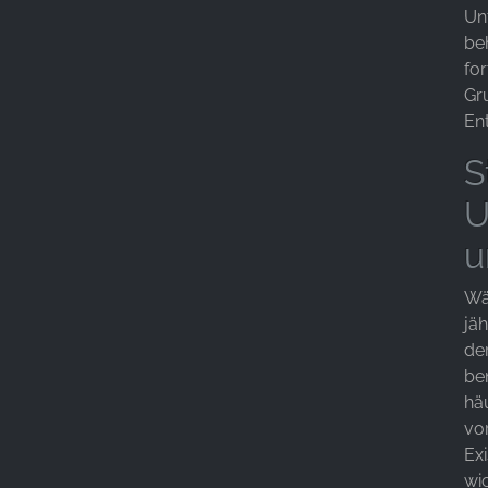
Un
be
for
Gr
En
S
U
u
Wä
jä
de
be
häu
vo
Ex
wic