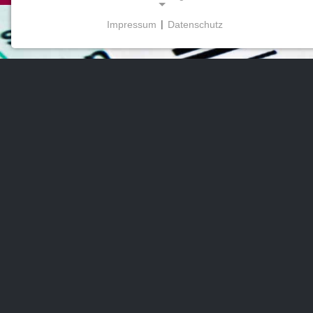
Impressum
|
Datenschutz
NOTWENDIGE COOKIES
Diese Cookies ermöglichen grundlegende
Funktionen und sind für die Nutzung der Website
erforderlich.
MARKETING
Marketing Cookies werden von Drittanbietern
verwendet, um personalisierte Werbung
anzuzeigen. Sie tun dies, indem sie Besucher über
Websites hinweg verfolgen.
Facebook Pixel
Name:
_fbp, fr, _fbq, fbq