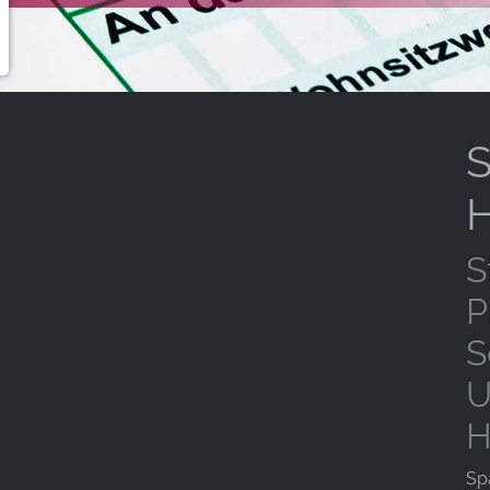
S
H
S
P
S
U
H
Sp