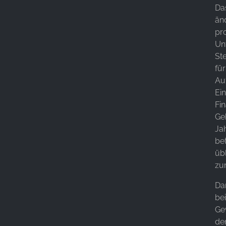
Da
änd
pr
Un
St
fü
Au
Ei
Fi
Ge
Ja
be
üb
zu
Da
be
Ge
de