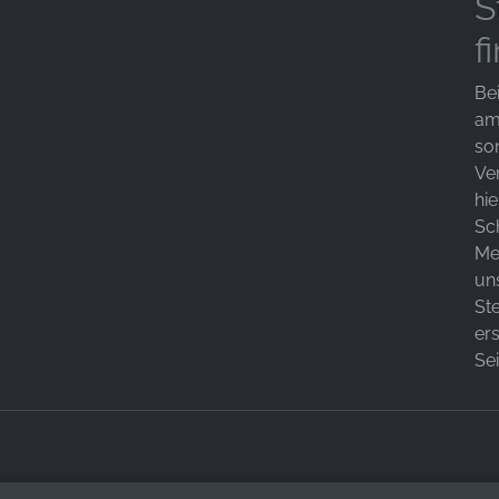
S
f
Bei
am 
so
Ve
hie
Sc
Me
un
St
er
Sei