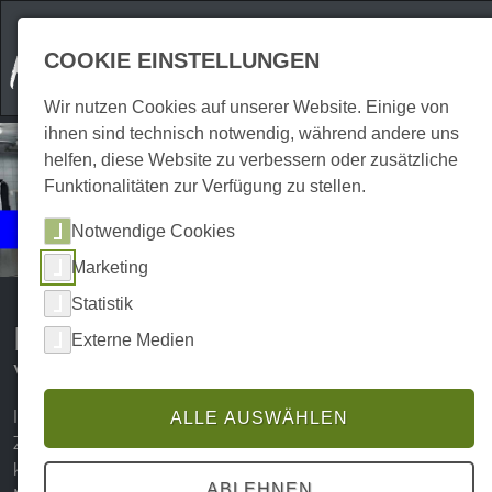
COOKIE EINSTELLUNGEN
Wir nutzen Cookies auf unserer Website. Einige von
ihnen sind technisch notwendig, während andere uns
helfen, diese Website zu verbessern oder zusätzliche
Funktionalitäten zur Verfügung zu stellen.
Events
Notwendige Cookies
Kulinarisches
Marketing
Statistik
Kulinarische Erlebnisse und
Externe Medien
Veranstaltungen im Harz
In Sachen Kulinarik hat der Harz einiges zu bieten.
ALLE AUSWÄHLEN
Zahlreiche Cafés, Bars, Kneipen und Restaurants zaubern
köstliche Gerichte und Harzer Spezialitäten, die Dir den
ABLEHNEN