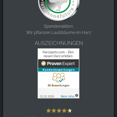
Spendenaktion:
Wir pflanzen Laubbäume im Harz
AUSZEICHNUNGEN