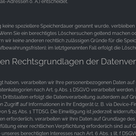
l-Adressen o. Ä.) entscheidet.
g keine speziellere Speicherdauer genannt wurde, verbleiben
. Wenn Sie ein berechtigtes Löschersuchen geltend machen od
ern wir keine anderen rechtlich zulässigen Gründe für die Sp
ufbewahrungsfristen); im letztgenannten Fall erfolgt die Lösch
en Rechtsgrundlagen der Datenvera
igt haben, verarbeiten wir Ihre personenbezogenen Daten auf 
Datenkategorien nach Art. 9 Abs. 1 DSGVO verarbeitet werden. I
rittstaaten erfolgt die Datenverarbeitung außerdem auf Grun
Zugriff auf Informationen in Ihr Endgerät (z. B. via Device-Fin
n § 25 Abs. 1 TTDSG. Die Einwilligung ist jederzeit widerrufba
erforderlich, verarbeiten wir Ihre Daten auf Grundlage des Ar
füllung einer rechtlichen Verpflichtung erforderlich sind auf G
seres berechtigten Interesses nach Art. 6 Abs. 1 lit. f DSGVO