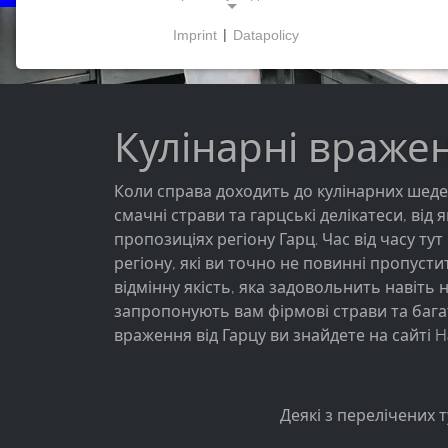
Imprint
|
Datapolicy
NECESSARY COOKIES
Ці файли cookie забезпечують базову
функціональність і є необхідними для
використання веб-сайту.
Кулінарні вражен
Коли справа доходить до кулінарних шеде
смачні страви та гарцські делікатеси, від
МАРКЕТИНГОВІ
пропозиціях регіону Гарц. Час від часу ту
Маркетингові файли cookie використовуються
регіону, які ви точно не повинні пропусти
третіми сторонами для показу персоналізованої
відмінну якість, яка задовольнить навіть
реклами. Вони роблять це, відстежуючи
запропонують вам фірмові страви та багато
відвідувачів на різних веб-сайтах.
враження від Гарцу ви знайдете на сайті H
Facebook Pixel
Name:
Деякі з перелічених 
_fbp, fr, _fbq, fbq