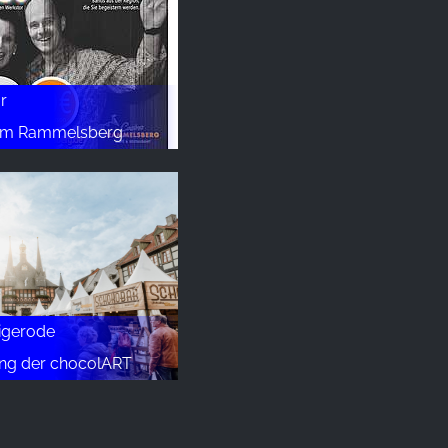
r
 am Rammelsberg
igerode
nung der chocolART