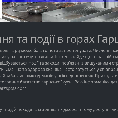
ня та події в горах Гар
врів, Гарц може багато чого запропонувати. Численні к
 яких у вас потечуть сльози. Кожен знайде щось на свій 
т відбуваються події та заходи, пов'язані з вишуканими 
ти. Смачна та здорова їжа, яка часто готується у співпр
 найвибагливіших гурманів у всіх відношеннях. Приходьте
гранне багатство гарцської кухні. Всю інформацію, дати 
arzspots.com.
тут подій походять із зовнішніх джерел і тому доступні 