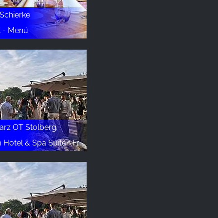
 Schierke
t - Menü
arz OT Stolberg
el & Spa Suiten FreiWerk