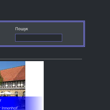
Пошук
r
r Innenhof