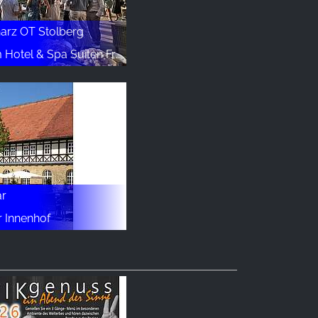
arz OT Stolberg
el & Spa Suiten FreiWerk
ar
r Innenhof