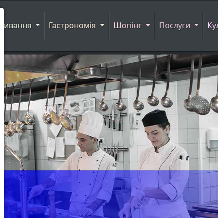
живання
Гастрономія
Шопінг
Послуги
Ку