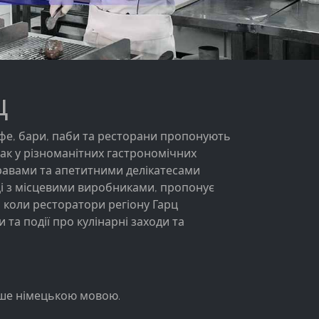
ц
афе, бари, паби та ресторани пропонують
смак у різноманітних гастрономічних
стравами та апетитними делікатесами
аці з місцевими виробниками, пропонує
, коли ресторатори регіону Гарц
та події про кулінарні заходи та
лише німецькою мовою.