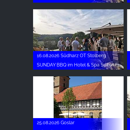
Name:
_ga, _gid, _gac_gb_
Provider:
Google LLC
Purpose:
Збір статистики про використання
веб-сайту
16.08.2026 Südharz OT Stolberg
Cookie
SUNDAY BBQ im Hotel & Spa Suiten FreiWerk
duration:
24 години - 2 роки
25.08.2026 Goslar