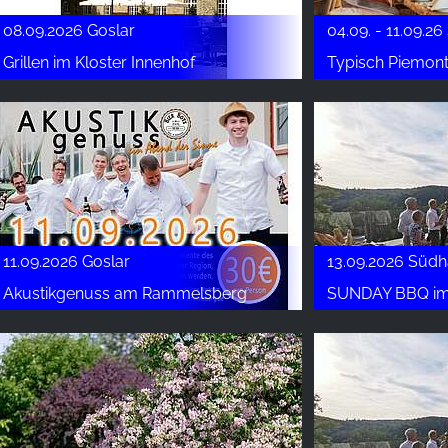
08.09.2026 Goslar
04.09. - 11.09.26
Grillen im Kloster Innenhof
Typisch Piemon
11.09.2026 Goslar
13.09.2026 Südh
Akustikgenuss am Rammelsberg
SUNDAY BBQ im Hot