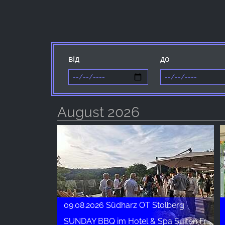
Provider:
Facebook Ireland Ltd.
Purpose:
Вимірювання реклами та
від
до
маркетинг
Cookie
duration:
3 місяці - 1 рік
August 2026
СТАТИСТИКА
Статистичні файли cookie збирають інформацію
анонімно. Ця інформація допомагає нам
зрозуміти, як наші відвідувачі використовують
наш сайт.
09.08.2026 Südharz OT Stolberg
Google Analytics
SUNDAY BBQ im Hotel & Spa Suiten FreiWerk