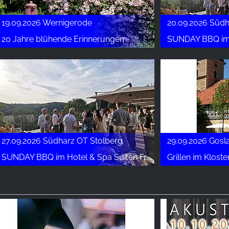
19.09.2026 Wernigerode
20.09.2026 Südh
20 Jahre blühende Erinnerungen
SUNDAY BBQ im Hot
27.09.2026 Südharz OT Stolberg
29.09.2026 Gosl
SUNDAY BBQ im Hotel & Spa Suiten FreiWerk
Grillen im Kloste