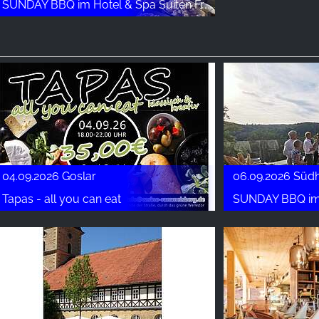
SUNDAY BBQ im Hotel & Spa Suiten FreiWerk
04.09.2026 Goslar
06.09.2026 Südh
Tapas - all you can eat
SUNDAY BBQ im Hot