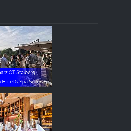
arz OT Stolberg
el & Spa Suiten FreiWerk