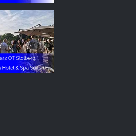
arz OT Stolberg
el & Spa Suiten FreiWerk