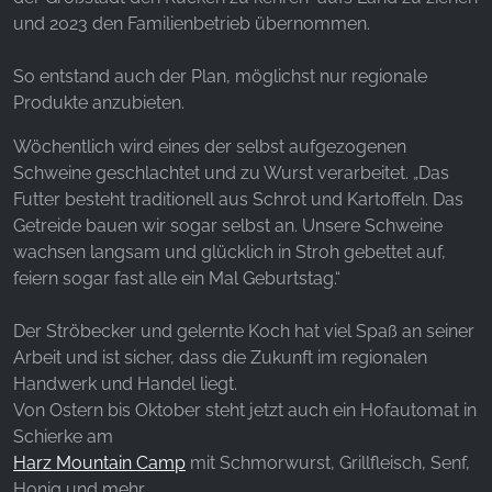
unsere Besucher unsere Website nutzen.
und 2023 den Familienbetrieb übernommen.
Google Analytics
So entstand auch der Plan, möglichst nur regionale
Name:
Produkte anzubieten.
_ga, _gid, _gac_gb_
Wöchentlich wird eines der selbst aufgezogenen
Anbieter:
Schweine geschlachtet und zu Wurst verarbeitet. „Das
Google LLC
Futter besteht traditionell aus Schrot und Kartoffeln. Das
Getreide bauen wir sogar selbst an. Unsere Schweine
Zweck:
Erhebung von Statistiken zur Website-Nutzung
wachsen langsam und glücklich in Stroh gebettet auf,
feiern sogar fast alle ein Mal Geburtstag.“
Cookie Laufzeit:
24 Stunden - 2 Jahre
Der Ströbecker und gelernte Koch hat viel Spaß an seiner
Arbeit und ist sicher, dass die Zukunft im regionalen
Handwerk und Handel liegt.
EXTERNE MEDIEN
Von Ostern bis Oktober steht jetzt auch ein Hofautomat in
Schierke am
Um Inhalte von Videoplattformen und Social Media
Harz Mountain Camp
mit Schmorwurst, Grillfleisch, Senf,
Plattformen anzeigen zu können, werden von
Honig und mehr.
diesen externen Medien Cookies gesetzt.