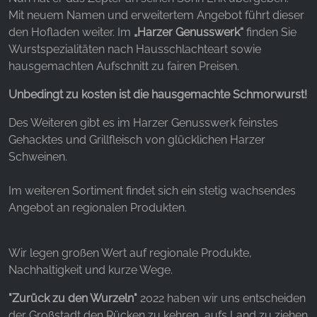
Websites hinweg verfolgen.
Mit neuem Namen und erweitertem Angebot führt dieser
den Hofladen weiter. Im
„Harzer Genusswerk“
finden Sie
Facebook Pixel
Wurstspezialitäten nach Hausschlachteart sowie
Name:
hausgemachten Aufschnitt zu fairen Preisen.
_fbp, fr, _fbq, fbq
Unbedingt zu kosten ist die hausgemachte Schmorwurst!
Anbieter:
Facebook Ireland Ltd.
Des Weiteren gibt es im Harzer Genusswerk feinstes
Gehacktes und Grillfleisch von glücklichen Harzer
Zweck:
Schweinen.
Werbemessung und Marketing
Im weiteren Sortiment findet sich ein stetig wachsendes
Cookie Laufzeit:
3 Monate - 1 Jahr
Angebot an regionalen Produkten.
Wir legen großen Wert auf regionale Produkte,
STATISTIK
Nachhaltigkeit und kurze Wege.
Statistik Cookies erfassen Informationen anonym.
"Zurück zu den Wurzeln"
2022 haben wir uns entscheiden
Diese Informationen helfen uns zu verstehen, wie
der Großstadt den Rücken zu kehren aufs Land zu ziehen