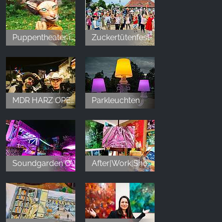
Puppentheater im Bürgerpark "Wo sich Luchs und Hase Gute Nacht sagen"
Zuckertütenfest
MDR HARZ OPEN AIR
Parkleuchten
Soundgarden Open Air im Bürgerpark
After|Work|Shop mit Melanie Kuna-Drechsler (2)