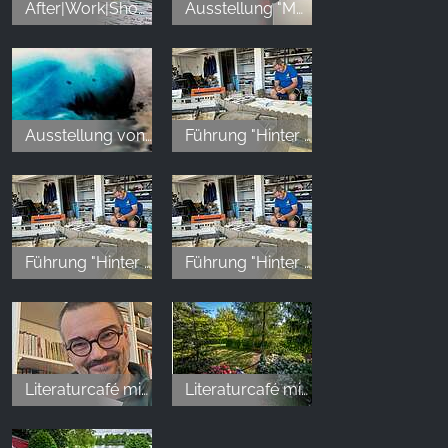
After|Work|Shop mit Melanie Kuna-Drechsler (3)
Ausstellung "MOMENTUM - Innehalten in Farbe"
Ausstellung von Jette Held
Führung "Hinter den Kulissen im Kleinen Harz" (3)
Führung "Hinter den Kulissen im Kleinen Harz" (4)
Führung "Hinter den Kulissen im Kleinen Harz" (5)
Literaturcafé mit Carsten Kiehne
Literaturcafé mit Dr. Jana Kittelmann