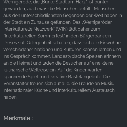
Websites hinweg verfolgen.
Wernigerode, die „Bunte Stadt am Harz“, ist bunter
geworden, auch was die Menschen betrifft: Menschen
Facebook Pixel
aus den unterschiedlichsten Gegenden der Welt haben in
der Stadt ein Zuhause gefunden. Das „Wernigeröder
Name:
Interkulturelle Netzwerk“ (WIN) lädt daher zum
_fbp, fr, _fbq, fbq
"Interkulturellen Sommerfest" in den Bürgerpark ein.
Dieses soll Gelegenheit schaffen, dass sich die Einwohner
Anbieter:
Facebook Ireland Ltd.
verschiedener Nationen und Kulturen kennen lernen und
ins Gespräch kommen. Landestypische Speisen erinnern
Zweck:
an die Heimat und laden die Besucher auf eine kleine
Werbemessung und Marketing
kulinarische Weltreise ein. Auf die Kinder warten
Cookie Laufzeit:
spannende Spiel- und kreative Bastelangebote. Die
3 Monate - 1 Jahr
Veranstalter freuen sich auf alle, die Freude an Musik,
internationaler Küche und interkulturellem Austausch
haben.
STATISTIK
Statistik Cookies erfassen Informationen anonym.
Merkmale :
Diese Informationen helfen uns zu verstehen, wie