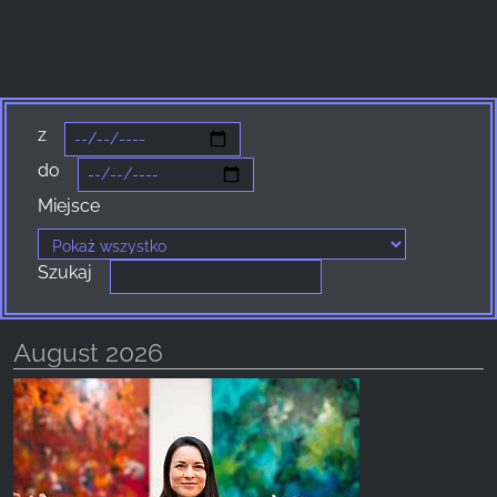
Facebook Pixel
Name:
_fbp, fr, _fbq, fbq
z
Provider:
do
Facebook Ireland Ltd.
Miejsce
Purpose:
Pomiar reklam i marketing
Szukaj
Cookie duration:
3 miesiące - 1 rok
August 2026
STATYSTYKI
Statystyczne pliki cookie zbierają informacje
anonimowo. Informacje te pomagają nam
zrozumieć, w jaki sposób odwiedzający korzystają