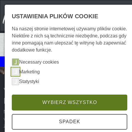
USTAWIENIA PLIKÓW COOKIE
Na naszej stronie internetowej używamy plików cookie.
Niektóre z nich są technicznie niezbędne, podczas gdy
inne pomagają nam ulepszać tę witrynę lub zapewniać
dodatkowe funkcje.
Wydarzenia
Necessary cookies
Kultura
Marketing
Statystyki
Wystawy sztuki i wydarzenia
literackie w górach Harz
WYBIERZ WSZYSTKO
Na miłośników sztuki i literatury czeka w górach Harz
wiele różnorodnych imprez i wystaw, które warto
SPADEK
zobaczyć. Od wystaw sztuki w muzeach Harzu z