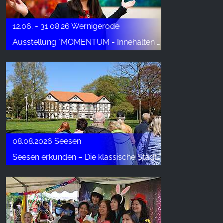
z naszej witryny.
12.06. - 31.08.26 Wernigerode
Google Analytics
Ausstellung "MOMENTUM - Innehalten in Farbe"
Name:
_ga, _gid, _gac_gb_
Provider:
Google LLC
Purpose:
Zbieranie statystyk dotyczących korzystania z
witryny
08.08.2026 Seesen
Cookie duration:
Seesen erkunden – Die klassische Stadtführung
24 godziny - 2 lata