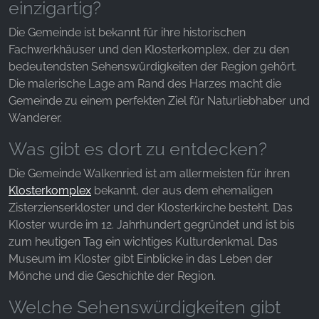
Websites hinweg verfolgen.
einzigartig?
Die Gemeinde ist bekannt für ihre historischen
Facebook Pixel
Fachwerkhäuser und den Klosterkomplex, der zu den
Name:
bedeutendsten Sehenswürdigkeiten der Region gehört.
_fbp, fr, _fbq, fbq
Die malerische Lage am Rand des Harzes macht die
Gemeinde zu einem perfekten Ziel für Naturliebhaber und
Anbieter:
Wanderer.
Facebook Ireland Ltd.
Was gibt es dort zu entdecken?
Zweck:
Werbemessung und Marketing
Die Gemeinde Walkenried ist am allermeisten für ihren
Klosterkomplex
bekannt, der aus dem ehemaligen
Cookie Laufzeit:
3 Monate - 1 Jahr
Zisterzienserkloster und der Klosterkirche besteht. Das
Kloster wurde im 12. Jahrhundert gegründet und ist bis
zum heutigen Tag ein wichtiges Kulturdenkmal. Das
Museum im Kloster gibt Einblicke in das Leben der
STATISTIK
Mönche und die Geschichte der Region.
Statistik Cookies erfassen Informationen anonym.
Diese Informationen helfen uns zu verstehen, wie
Welche Sehenswürdigkeiten gibt