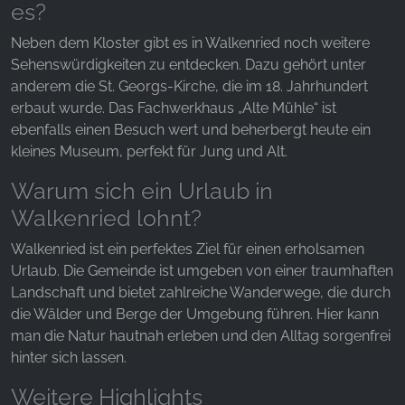
unsere Besucher unsere Website nutzen.
es?
Neben dem Kloster gibt es in Walkenried noch weitere
Google Analytics
Sehenswürdigkeiten zu entdecken. Dazu gehört unter
Name:
anderem die St. Georgs-Kirche, die im 18. Jahrhundert
_ga, _gid, _gac_gb_
erbaut wurde. Das Fachwerkhaus „Alte Mühle“ ist
ebenfalls einen Besuch wert und beherbergt heute ein
Anbieter:
kleines Museum, perfekt für Jung und Alt.
Google LLC
Warum sich ein Urlaub in
Zweck:
Erhebung von Statistiken zur Website-Nutzung
Walkenried lohnt?
Cookie Laufzeit:
Walkenried ist ein perfektes Ziel für einen erholsamen
24 Stunden - 2 Jahre
Urlaub. Die Gemeinde ist umgeben von einer traumhaften
Landschaft und bietet zahlreiche Wanderwege, die durch
die Wälder und Berge der Umgebung führen. Hier kann
EXTERNE MEDIEN
man die Natur hautnah erleben und den Alltag sorgenfrei
hinter sich lassen.
Um Inhalte von Videoplattformen und Social Media
Plattformen anzeigen zu können, werden von
Weitere Highlights
diesen externen Medien Cookies gesetzt.