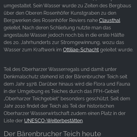
unsere Besucher unsere Website nutzen.
umgestaltet. Sein Wasser wurde zu Zeiten des Bergbaus
über den Oberen Rosenhöfer Kunstgraben zu den
Google Analytics
Bergwerken des Rosenhöfer Reviers nahe
Clausthal
Name:
geleitet. Nach deren Schließung nutzte man das
_ga, _gid, _gac_gb_
angestaute Wasser jedoch noch bis in die erste Hälfte
des 20. Jahrhunderts zur Stromgewinnung, wozu das
Anbieter:
Wasser zum Kraftwerk im
Ottiliae-Schacht
geleitet wurde.
Google LLC
Zweck:
Teil des Oberharzer Wasserregals und damit unter
Erhebung von Statistiken zur Website-Nutzung
Denkmalschutz stehend ist der Bärenbrucher Teich seit
Cookie Laufzeit:
dem Jahr 1978. Darüber hinaus wird die Flora und Fauna
24 Stunden - 2 Jahre
in der Umgebung es Teiches durch das FFH-Gebiet
„Oberharzer Teichgebiet“ besonders geschützt. Seit dem
Jahr 2010 findet der Teich als Teil der historischen
EXTERNE MEDIEN
Oberharzer Wasserwirtschaft zudem einen Platz in der
Liste der
UNESCO-Welterbestätten
.
Um Inhalte von Videoplattformen und Social Media
Plattformen anzeigen zu können, werden von
Der Bärenbrucher Teich heute
diesen externen Medien Cookies gesetzt.