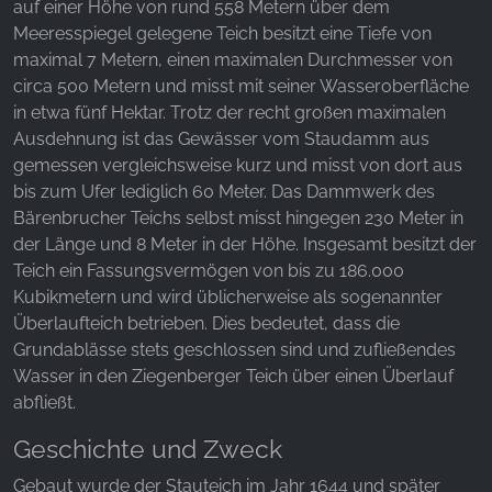
Websites hinweg verfolgen.
auf einer Höhe von rund 558 Metern über dem
Meeresspiegel gelegene Teich besitzt eine Tiefe von
Facebook Pixel
maximal 7 Metern, einen maximalen Durchmesser von
circa 500 Metern und misst mit seiner Wasseroberfläche
Name:
in etwa fünf Hektar. Trotz der recht großen maximalen
_fbp, fr, _fbq, fbq
Ausdehnung ist das Gewässer vom Staudamm aus
gemessen vergleichsweise kurz und misst von dort aus
Anbieter:
Facebook Ireland Ltd.
bis zum Ufer lediglich 60 Meter. Das Dammwerk des
Bärenbrucher Teichs selbst misst hingegen 230 Meter in
Zweck:
der Länge und 8 Meter in der Höhe. Insgesamt besitzt der
Werbemessung und Marketing
Teich ein Fassungsvermögen von bis zu 186.000
Cookie Laufzeit:
Kubikmetern und wird üblicherweise als sogenannter
3 Monate - 1 Jahr
Überlaufteich betrieben. Dies bedeutet, dass die
Grundablässe stets geschlossen sind und zufließendes
Wasser in den Ziegenberger Teich über einen Überlauf
abfließt.
STATISTIK
Statistik Cookies erfassen Informationen anonym.
Geschichte und Zweck
Diese Informationen helfen uns zu verstehen, wie
Gebaut wurde der Stauteich im Jahr 1644 und später