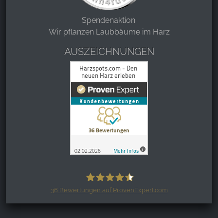
Spendenaktion:
Wir pflanzen Laubbäume im Harz
AUSZEICHNUNGEN
36
Bewertungen auf ProvenExpert.com
Harzspots.com - Den neuen Harz