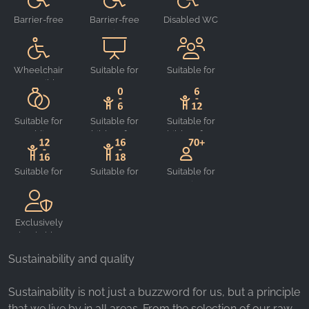
_ga, _gid, _gac_gb_
Barrier-free
Barrier-free
Disabled WC
Provider:
sanitary
Google LLC
facilities
Purpose:
Wheelchair
Suitable for
Suitable for
accessible
events
groups
Collection of statistics on website usage
Cookie duration:
Suitable for
Suitable for
Suitable for
24 hours - 2 years
weddings
children from
children from
0-6
6-12
Suitable for
Suitable for
Suitable for
teenagers
teenagers
seniors
from 12-16
from 16-18
Exclusively
bookable
Sustainability and quality
Sustainability is not just a buzzword for us, but a principle
that we live by in all areas. From the selection of our raw