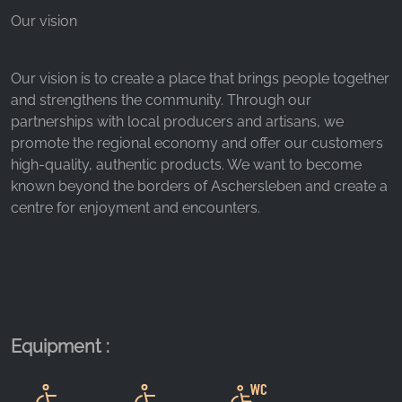
_fbp, fr, _fbq, fbq
Our vision
Provider:
Facebook Ireland Ltd.
Our vision is to create a place that brings people together
Purpose:
and strengthens the community. Through our
Advertising measurement and marketing
partnerships with local producers and artisans, we
promote the regional economy and offer our customers
Cookie duration:
high-quality, authentic products. We want to become
3 months - 1 year
known beyond the borders of Aschersleben and create a
centre for enjoyment and encounters.
STATISTICS
Statistics Cookies collect information
anonymously. This information helps us
understand how our visitors use our website.
Equipment :
Google Analytics
Name: