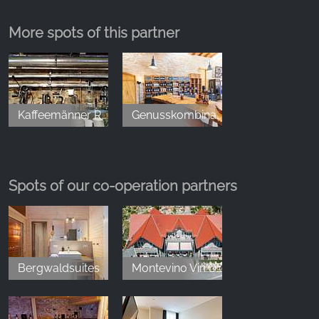
Eine echte Perle in Aschersleben, ja im Salzlandkreis.
More spots of this partner
Wer vernünftigen Kaffee und andere Leckereien
mag - und nicht nur lieblose Plörre aus dem
Vollautomaten - der ist hier goldrichtig. Tolle Kaffees
aus eigener Röstung, ganz nach Wunsch zubereitet,
supernettes Team und noch dazu spannende
Kaffeemänner Rösterei
Genusskombinat Aschersleben
andere Produkte (Spirituosen). Außerdem sitzt man
im Innenhof schön ruhig und abgeschirmt. Eine
Oase!
Spots of our co-operation partners
Blue Gnom
,
Jul 30, 2025
...durch Zufall entdeckt und einfach entspannt,
Bergwaldsuites
Montevino Vin'Osteria
Brownies & Kaffee waren sehr lecker...
Norman Baron
,