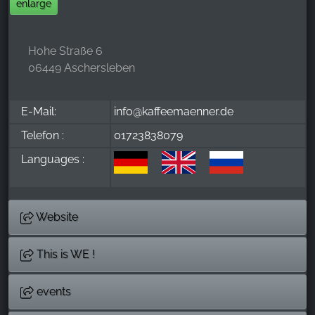
enlarge
Hohe Straße 6
06449 Aschersleben
E-Mail:
info@kaffeemaenner.de
Telefon :
01723838079
Languages :
Website
This is WE !
events