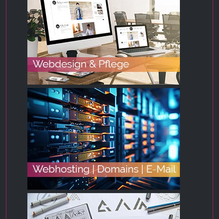
_fbp, fr, _fbq, fbq
Provider:
Facebook Ireland Ltd.
Purpose:
Advertising measurement and marketing
Cookie duration:
3 months - 1 year
STATISTICS
Statistics Cookies collect information
anonymously. This information helps us
understand how our visitors use our website.
Google Analytics
Name: