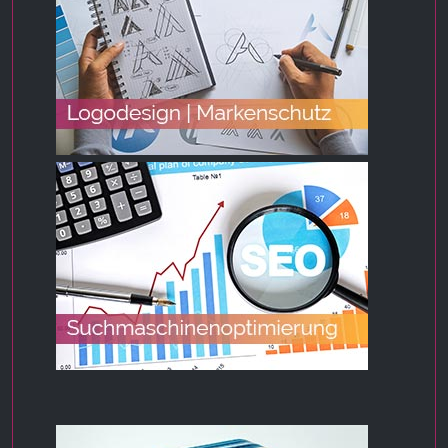
_ga, _gid, _gac_gb_
Provider:
Google LLC
Purpose:
Collection of statistics on website usage
Cookie duration:
24 hours - 2 years