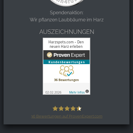
Spendenaktion:
Wir pflanzen Laubbäume im Harz
AUSZEICHNUNGEN
36
Bewertungen auf ProvenExpert.com
Harzspots.com - Den neuen Harz