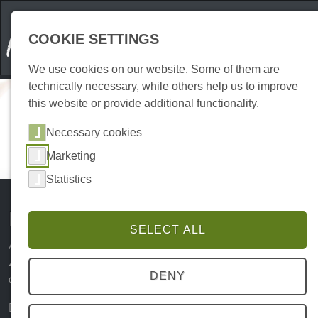
COOKIE SETTINGS
We use cookies on our website. Some of them are
technically necessary, while others help us to improve
this website or provide additional functionality.
Necessary cookies
Marketing
Statistics
Harzspots empfiehlt...
SELECT ALL
Als Touristischer Leistungsträger sind Sie in der heutigen
Zeit auf Dienstleitungen, Zuarbeit, Visualisierung, Tools
DENY
etc. angewiesen.
Daher möchten wir Ihnen die Anbieter wärmstens