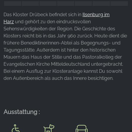
Websites hinweg verfolgen.
Das Kloster Drübeck befindet sich in
Ilsenburg im
Facebook Pixel
Harz
und gehört zu den eindrucksvollen
Name:
Sehenswürdigkeiten der Region. Die Geschichte des
_fbp, fr, _fbq, fbq
Klosters reicht bis in das Jahr 960 zurück. Heute dient die
frühere Benediktinerinnen-Abtei als Begegnungs- und
Anbieter:
Tagungsstätte. Außerdem ist hinter den historischen
Facebook Ireland Ltd.
Mauern das Haus der Stille und das Pastoralkolleg der
Zweck:
Evangelischen Kirche Mitteldeutschland untergebracht.
Werbemessung und Marketing
Bei einem Ausflug zur Klosteranlage kannst Du sowohl
den Außenbereich als auch das Innere besichtigen.
Cookie Laufzeit:
3 Monate - 1 Jahr
STATISTIK
Ausstattung :
Statistik Cookies erfassen Informationen anonym.
Diese Informationen helfen uns zu verstehen, wie