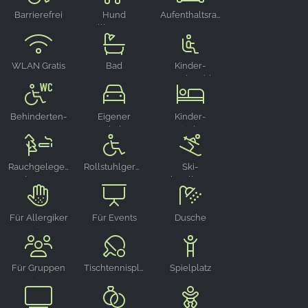
unsere Besucher unsere Website nutzen.
Barrierefrei
Hund
Aufenthaltsraum
willkommen
Google Analytics
Name:
WLAN Gratis
Bad
Kinder-
_ga, _gid, _gac_gb_
Hochstuhl
Anbieter:
Google LLC
Behinderten-
Eigener
Kinder-
WC
Parkplatz
Reisebett
Zweck:
Erhebung von Statistiken zur Website-Nutzung
Rauchgelegenheit
Rollstuhlgerecht
Ski-
draußen
Abstellraum
Cookie Laufzeit:
24 Stunden - 2 Jahre
Für Allergiker
Für Events
Dusche
geeignet
geeignet
EXTERNE MEDIEN
Für Gruppen
Tischtennisplatte
Spielplatz
Um Inhalte von Videoplattformen und Social Media
geeignet
Plattformen anzeigen zu können, werden von
diesen externen Medien Cookies gesetzt.