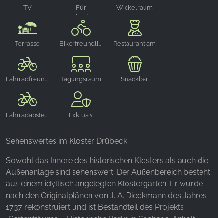
TV
Für
Wickelraum
Hochzeiten
YouTube
geeignet
Terrasse
Bikerfreundlich
Restaurant am
Platz
Fahrradfreundlich
Tagungsraum
Snackbar
Fahrradabstellraum
Exklusiv
buchbar
(Geschl. Ges.)
Sehenswertes im Kloster Drübeck
Sowohl das Innere des historischen Klosters als auch die
Außenanlage sind sehenswert. Der Außenbereich besteht
aus einem idyllisch angelegten Klostergarten. Er wurde
nach den Originalplänen von J. A. Dieckmann des Jahres
1737 rekonstruiert und ist Bestandteil des Projekts