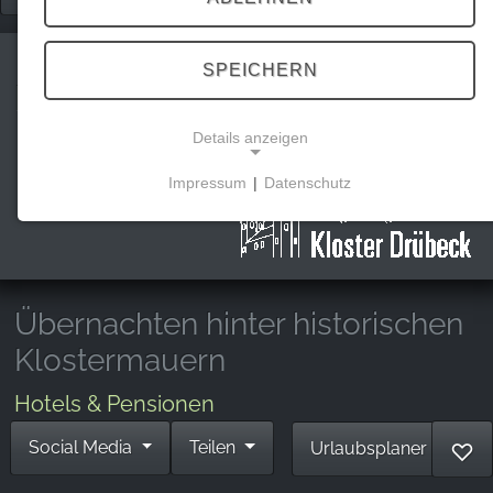
SPEICHERN
Kloster Drübeck
Details anzeigen
Impressum
|
Datenschutz
NOTWENDIGE COOKIES
Diese Cookies ermöglichen grundlegende
Funktionen und sind für die Nutzung der Website
erforderlich.
Übernachten hinter historischen
Klostermauern
MARKETING
Hotels & Pensionen
Marketing Cookies werden von Drittanbietern
verwendet, um personalisierte Werbung
Social Media
Teilen
Urlaubsplaner
♡
anzuzeigen. Sie tun dies, indem sie Besucher über