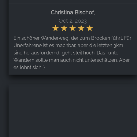
Christina Bischof
,
Oct 2, 2023
Ein schöner Wanderweg, der zum Brocken führt. Für
Unerfahrene ist es machbar, aber die letzten 3km
sind herausfordernd, geht steil hoch. Das runter
Wandern sollte man auch nicht unterschätzen. Aber
es lohnt sich :)
N H
,
Oct 25, 2022
Steiler Panzerplattenweg zum Brocken durch eine
wunderschöne Natur mit herrlichen
Aussichtspunkten auf den Harz, das Harzer Vorland
und den Brocken. Sehr gut gangbar. Mit einem MTB