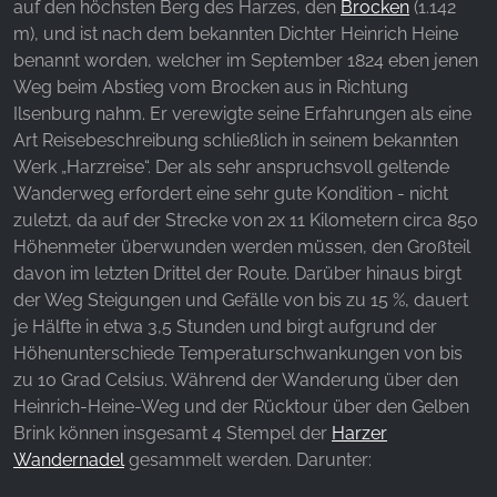
Websites hinweg verfolgen.
auf den höchsten Berg des Harzes, den
Brocken
(1.142
m), und ist nach dem bekannten Dichter Heinrich Heine
Facebook Pixel
benannt worden, welcher im September 1824 eben jenen
Weg beim Abstieg vom Brocken aus in Richtung
Name:
Ilsenburg nahm. Er verewigte seine Erfahrungen als eine
_fbp, fr, _fbq, fbq
Art Reisebeschreibung schließlich in seinem bekannten
Werk „Harzreise“. Der als sehr anspruchsvoll geltende
Anbieter:
Facebook Ireland Ltd.
Wanderweg erfordert eine sehr gute Kondition - nicht
zuletzt, da auf der Strecke von 2x 11 Kilometern circa 850
Zweck:
Höhenmeter überwunden werden müssen, den Großteil
Werbemessung und Marketing
davon im letzten Drittel der Route. Darüber hinaus birgt
Cookie Laufzeit:
der Weg Steigungen und Gefälle von bis zu 15 %, dauert
3 Monate - 1 Jahr
je Hälfte in etwa 3,5 Stunden und birgt aufgrund der
Höhenunterschiede Temperaturschwankungen von bis
zu 10 Grad Celsius. Während der Wanderung über den
Heinrich-Heine-Weg und der Rücktour über den Gelben
STATISTIK
Brink können insgesamt 4 Stempel der
Harzer
Statistik Cookies erfassen Informationen anonym.
Wandernadel
gesammelt werden. Darunter:
Diese Informationen helfen uns zu verstehen, wie