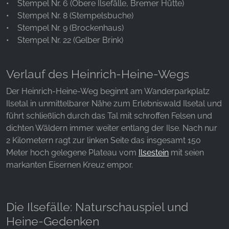
unsere Besucher unsere Website nutzen.
• Stempel Nr. 6 (Obere Ilsefälle, Bremer Hütte)
• Stempel Nr. 8 (Stempelsbuche)
Google Analytics
• Stempel Nr. 9 (Brockenhaus)
• Stempel Nr. 22 (Gelber Brink)
Name:
_ga, _gid, _gac_gb_
Verlauf des Heinrich-Heine-Wegs
Anbieter:
Google LLC
Der Heinrich-Heine-Weg beginnt am Wanderparkplatz
Ilsetal in unmittelbarer Nähe zum Erlebniswald Ilsetal und
Zweck:
führt schließlich durch das Tal mit schroffen Felsen und
Erhebung von Statistiken zur Website-Nutzung
dichten Wäldern immer weiter entlang der Ilse. Nach nur
Cookie Laufzeit:
2 Kilometern ragt zur linken Seite das insgesamt 150
24 Stunden - 2 Jahre
Meter hoch gelegene Plateau vom
Ilsestein
mit seien
markanten Eisernen Kreuz empor.
EXTERNE MEDIEN
Um Inhalte von Videoplattformen und Social Media
Die Ilsefälle: Naturschauspiel und
Plattformen anzeigen zu können, werden von
Heine-Gedenken
diesen externen Medien Cookies gesetzt.