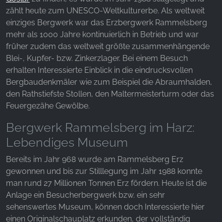
Websites hinweg verfolgen.
zählt heute zum UNESCO-Weltkulturerbe. Als weltweit
einziges Bergwerk war das Erzbergwerk Rammelsberg
Facebook Pixel
mehr als 1000 Jahre kontinuierlich in Betrieb und war
Name:
früher zudem das weltweit größte zusammenhängende
_fbp, fr, _fbq, fbq
Blei-, Kupfer- bzw. Zinkerzlager. Bei einem Besuch
erhalten Interessierte Einblick in die eindrucksvollen
Anbieter:
Bergbaudenkmäler wie zum Beispiel die Abraumhalden,
Facebook Ireland Ltd.
den Rathstiefste Stollen, den Maltermeisterturm oder das
Zweck:
Feuergezähe Gewölbe.
Werbemessung und Marketing
Bergwerk Rammelsberg im Harz:
Cookie Laufzeit:
Lebendiges Museum
3 Monate - 1 Jahr
Bereits im Jahr 968 wurde am Rammelsberg Erz
gewonnen und bis zur Stilllegung im Jahr 1988 konnte
man rund 27 Millionen Tonnen Erz fördern. Heute ist die
STATISTIK
Anlage ein Besucherbergwerk bzw. ein sehr
Statistik Cookies erfassen Informationen anonym.
sehenswertes Museum, können doch Interessierte hier
Diese Informationen helfen uns zu verstehen, wie
einen Originalschauplatz erkunden, der vollständig