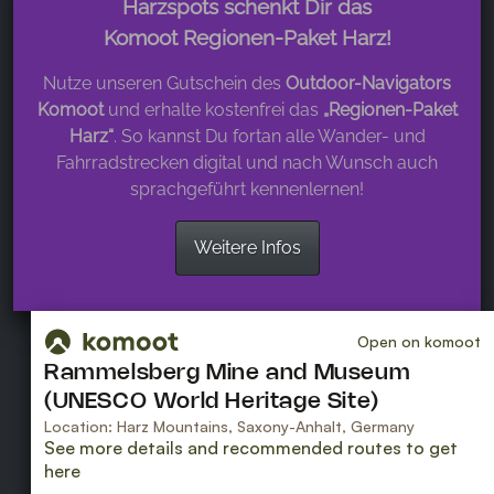
Harzspots schenkt Dir das
Komoot Regionen-Paket Harz!
Nutze unseren Gutschein des
Outdoor-Navigators
Komoot
und erhalte kostenfrei das
„Regionen-Paket
Harz“
. So kannst Du fortan alle Wander- und
Fahrradstrecken digital und nach Wunsch auch
sprachgeführt kennenlernen!
Weitere Infos