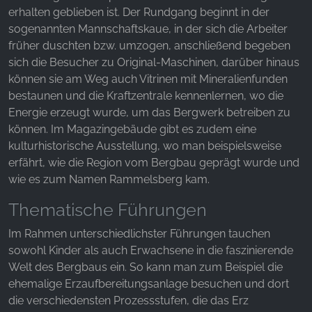
unsere Besucher unsere Website nutzen.
erhalten geblieben ist. Der Rundgang beginnt in der
sogenannten Mannschaftskaue, in der sich die Arbeiter
Google Analytics
früher duschten bzw. umzogen, anschließend begeben
sich die Besucher zu Original-Maschinen, darüber hinaus
Name:
_ga, _gid, _gac_gb_
können sie am Weg auch Vitrinen mit Mineralienfunden
bestaunen und die Kraftzentrale kennenlernen, wo die
Anbieter:
Energie erzeugt wurde, um das Bergwerk betreiben zu
Google LLC
können. Im Magazingebäude gibt es zudem eine
Zweck:
kulturhistorische Ausstellung, wo man beispielsweise
Erhebung von Statistiken zur Website-Nutzung
erfährt, wie die Region vom Bergbau geprägt wurde und
wie es zum Namen Rammelsberg kam.
Cookie Laufzeit:
24 Stunden - 2 Jahre
Thematische Führungen
Im Rahmen unterschiedlichster Führungen tauchen
sowohl Kinder als auch Erwachsene in die faszinierende
EXTERNE MEDIEN
Welt des Bergbaus ein. So kann man zum Beispiel die
Um Inhalte von Videoplattformen und Social Media
ehemalige Erzaufbereitungsanlage besuchen und dort
Plattformen anzeigen zu können, werden von
die verschiedensten Prozessstufen, die das Erz
diesen externen Medien Cookies gesetzt.