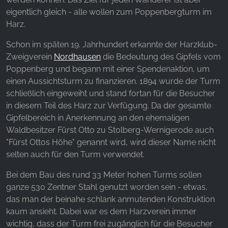
unsere Besucher unsere Website nutzen.
eigentlich gleich - alle wollen zum Poppenbergturm im
Harz.
Google Analytics
Schon im späten 19. Jahrhundert erkannte der Harzklub-
Name:
_ga, _gid, _gac_gb_
Zweigverein
Nordhausen
die Bedeutung des Gipfels vom
Poppenberg und begann mit einer Spendenaktion, um
Anbieter:
einen Aussichtsturm zu finanzieren. 1894 wurde der Turm
Google LLC
schließlich eingeweiht und stand fortan für die Besucher
in diesem Teil des Harz zur Verfügung. Da der gesamte
Zweck:
Erhebung von Statistiken zur Website-Nutzung
Gipfelbereich in Anerkennung an den ehemaligen
Waldbesitzer Fürst Otto zu Stolberg-Wernigerode auch
Cookie Laufzeit:
"Fürst Ottos Höhe" genannt wird, wird dieser Name nicht
24 Stunden - 2 Jahre
selten auch für den Turm verwendet.
Bei dem Bau des rund 33 Meter hohen Turms sollen
ganze 530 Zentner Stahl genutzt worden sein - etwas,
EXTERNE MEDIEN
das man der beinahe schlank anmutenden Konstruktion
Um Inhalte von Videoplattformen und Social Media
kaum ansieht. Dabei war es dem Harzverein immer
Plattformen anzeigen zu können, werden von
wichtig, dass der Turm frei zugänglich für die Besucher
diesen externen Medien Cookies gesetzt.