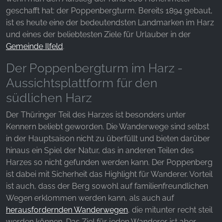
Websites hinweg verfolgen.
geschafft hat: der Poppenbergturm. Bereits 1894 gebaut,
ist es heute eine der bedeutendsten Landmarken im Harz
Facebook Pixel
und eines der beliebtesten Ziele für Urlauber in der
Name:
Gemeinde Ilfeld
.
_fbp, fr, _fbq, fbq
Der Poppenbergturm im Harz -
Anbieter:
Aussichtsplattform für den
Facebook Ireland Ltd.
südlichen Harz
Zweck:
Der Thüringer Teil des Harzes ist besonders unter
Werbemessung und Marketing
Kennern beliebt geworden. Die Wanderwege sind selbst
Cookie Laufzeit:
in der Hauptsaison nicht zu überfüllt und bieten darüber
3 Monate - 1 Jahr
hinaus ein Spiel der Natur, das in anderen Teilen des
Harzes so nicht gefunden werden kann. Der Poppenberg
ist dabei mit Sicherheit das Highlight für Wanderer. Vorteil
STATISTIK
ist auch, dass der Berg sowohl auf familienfreundlichen
Wegen erklommen werden kann, als auch auf
Statistik Cookies erfassen Informationen anonym.
herausfordernden Wanderwegen
, die mitunter recht steil
Diese Informationen helfen uns zu verstehen, wie
werden können. Das Ziel für jeden Wanderer ist aber