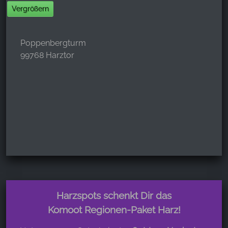
Vergrößern
Poppenbergturm
99768 Harztor
Harzspots schenkt Dir das
Komoot Regionen-Paket Harz!