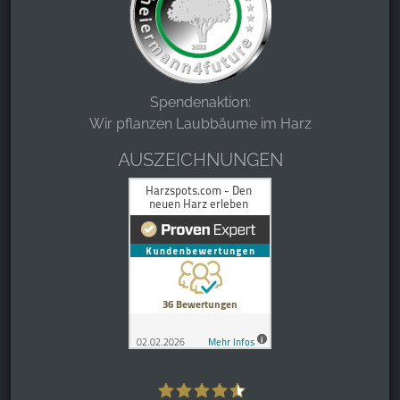
Spendenaktion:
Wir pflanzen Laubbäume im Harz
AUSZEICHNUNGEN