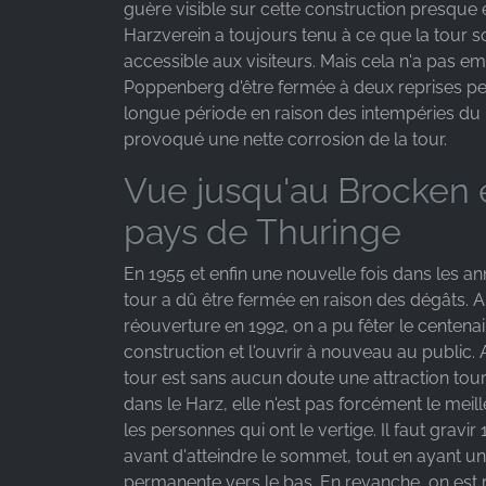
guère visible sur cette construction presque 
Harzverein a toujours tenu à ce que la tour so
accessible aux visiteurs. Mais cela n'a pas e
Poppenberg d'être fermée à deux reprises p
longue période en raison des intempéries du 
provoqué une nette corrosion de la tour.
Vue jusqu'au Brocken 
pays de Thuringe
En 1955 et enfin une nouvelle fois dans les an
tour a dû être fermée en raison des dégâts. A
réouverture en 1992, on a pu fêter le centenai
construction et l'ouvrir à nouveau au public. 
tour est sans aucun doute une attraction tou
dans le Harz, elle n'est pas forcément le meil
les personnes qui ont le vertige. Il faut gravi
avant d'atteindre le sommet, tout en ayant u
permanente vers le bas. En revanche, on es