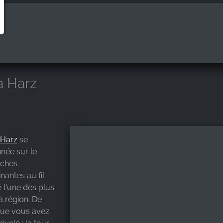
la Harz
 Harz
se
née sur le
oches
nantes au fil
 l'une des plus
a région. De
que vous avez