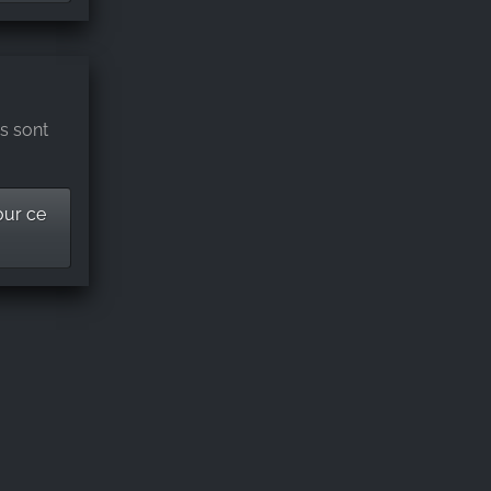
s sont
our ce