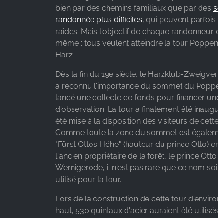
bien par des chemins familiaux que par des
s
Provider:
randonnée plus difficiles
, qui peuvent parfois
Google LLC
raides. Mais l'objectif de chaque randonneur es
même : tous veulent atteindre la tour Poppe
Purpose:
Harz.
Collecte de statistiques sur
l'utilisation du site web
Dès la fin du 19e siècle, le Harzklub-Zweigve
a reconnu l'importance du sommet du Poppe
Cookie
duration:
lancé une collecte de fonds pour financer un
24 heures - 2 ans
d'observation. La tour a finalement été inaug
été mise à la disposition des visiteurs de cett
Comme toute la zone du sommet est égalem
"Fürst Ottos Höhe" (hauteur du prince Otto)
l'ancien propriétaire de la forêt, le prince Ott
Wernigerode, il n'est pas rare que ce nom so
utilisé pour la tour.
Lors de la construction de cette tour d'envir
haut, 530 quintaux d'acier auraient été utilisés