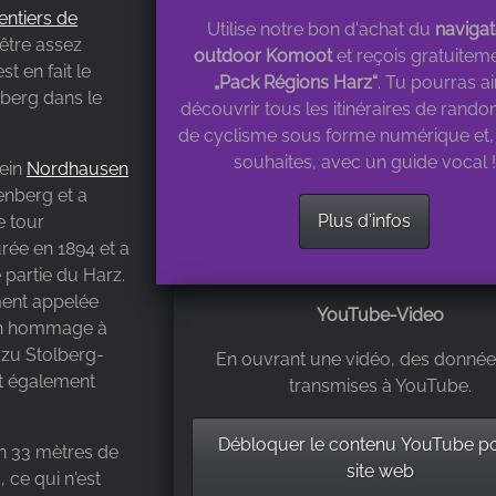
entiers de
Utilise notre bon d'achat du
navigat
 être assez
outdoor Komoot
et reçois gratuiteme
t en fait le
„Pack Régions Harz“
. Tu pourras ai
nberg dans le
découvrir tous les itinéraires de rando
de cyclisme sous forme numérique et, s
souhaites, avec un guide vocal !
rein
Nordhausen
nberg et a
Plus d'infos
e tour
urée en 1894 et a
e partie du Harz.
ent appelée
YouTube-Video
 en hommage à
o zu Stolberg-
En ouvrant une vidéo, des donnée
it également
transmises à YouTube.
Débloquer le contenu YouTube p
on 33 mètres de
site web
, ce qui n'est