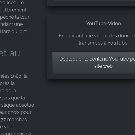
élancée. Le
it librement
mpêché la tour
YouTube-Video
endant une
Harz qui ont
En ouvrant une vidéo, des donnée
transmises à YouTube.
et au
Débloquer le contenu YouTube p
site web
nées 1980, la
près la
re de la
Alors que la
ristique absolue
leur choix pour
r 177 marches
ne vue
t récompensé à