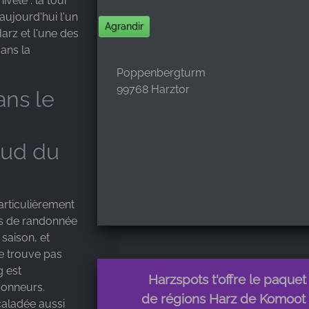
velé : la tour
aujourd'hui l'un
Agrandir
arz et l'une des
dans la
Poppenbergturm
99768 Harztor
ns le
sud du
articulièrement
rs de randonnée
saison, et
ne trouve pas
g est
Harzspots t'offre le paquet
donneurs.
de régions Harz de Komoot 
caladée aussi