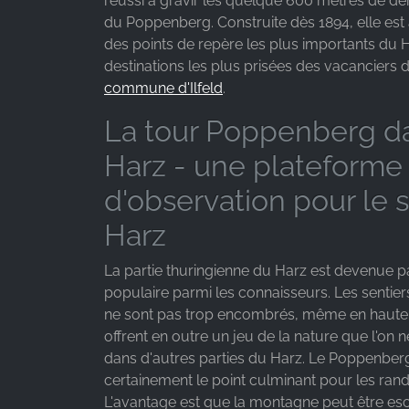
réussi à gravir les quelque 600 mètres de déni
Facebook Ireland Ltd.
du Poppenberg. Construite dès 1894, elle est 
des points de repère les plus importants du H
Purpose:
destinations les plus prisées des vacanciers 
Mesure de la publicité et marketing
commune d'Ilfeld
.
Cookie
La tour Poppenberg da
duration:
3 mois - 1 an
Harz - une plateforme
d'observation pour le 
STATISTIQUES
Harz
Les cookies statistiques collectent des
informations de manière anonyme. Ces
La partie thuringienne du Harz est devenue p
informations nous aident à comprendre comment
populaire parmi les connaisseurs. Les sentie
nos visiteurs utilisent notre site web.
ne sont pas trop encombrés, même en haute 
offrent en outre un jeu de la nature que l'on 
Google Analytics
dans d'autres parties du Harz. Le Poppenber
certainement le point culminant pour les ran
Name:
L'avantage est que la montagne peut être es
_ga, _gid, _gac_gb_