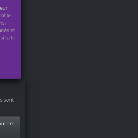
eur
nt le
nsi
nnée et
i tu le
s sont
our ce