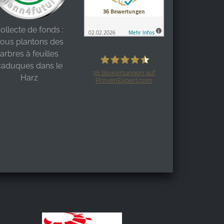
ollecte de fonds :
ous plantons des
arbres à feuilles
caduques dans le
36
Bewertungen auf
Harz
ProvenExpert.com
Harzspots.com - Den neuen Harz
erleben