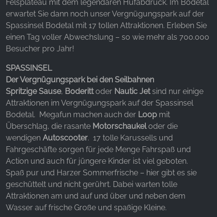
Websites hinweg verfolgen.
Felsplateau mit dem legendären Hufabdruck. Im Bodetal
erwartet Sie dann noch unser Vergnügungspark auf der
Spassinsel Bodetal mit 17 tollen Attraktionen. Erleben Sie
Facebook Pixel
einen Tag voller Abwechslung – so wie mehr als 700.000
Name:
Besucher pro Jahr!
_fbp, fr, _fbq, fbq
SPASSINSEL
Anbieter:
Der Vergnügungspark bei den Seilbahnen
Facebook Ireland Ltd.
Spritzige Sause
,
Boderitt
oder
Nautic Jet
sind nur einige
Zweck:
Attraktionen im Vergnügungspark auf der Spassinsel
Werbemessung und Marketing
Bodetal. Megafun machen auch der
Loop
mit
Überschlag, die rasante
Motorschaukel
oder die
Cookie Laufzeit:
wendigen
Autoscooter
. 17 tolle Karussells und
3 Monate - 1 Jahr
Fahrgeschäfte sorgen für jede Menge Fahrspaß und
Action und auch für jüngere Kinder ist viel geboten.
Spaß pur und Harzer Sommerfrische – hier gibt es sie
STATISTIK
geschüttelt und nicht gerührt. Dabei warten tolle
Statistik Cookies erfassen Informationen anonym.
Attraktionen am und auf und über und neben dem
Diese Informationen helfen uns zu verstehen, wie
Wasser auf frische Große und spaßige Kleine.