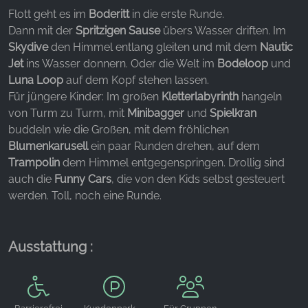
unsere Besucher unsere Website nutzen.
Flott geht es im
Boderitt
in die erste Runde.
Dann mit der
Spritzigen Sause
übers Wasser driften. Im
Google Analytics
Skydive
den Himmel entlang gleiten und mit dem
Nautic
Name:
Jet
ins Wasser donnern. Oder die Welt im
Bodeloop
und
_ga, _gid, _gac_gb_
Luna Loop
auf dem Kopf stehen lassen.
Für jüngere Kinder: Im großen
Kletterlabyrinth
hangeln
Anbieter:
von Turm zu Turm, mit
Minibagger
und
Spielkran
Google LLC
buddeln wie die Großen, mit dem fröhlichen
Zweck:
Blumenkarusell
ein paar Runden drehen, auf dem
Erhebung von Statistiken zur Website-Nutzung
Trampolin
dem Himmel entgegenspringen. Drollig sind
auch die
Funny Cars
, die von den Kids selbst gesteuert
Cookie Laufzeit:
werden. Toll, noch eine Runde.
24 Stunden - 2 Jahre
Ausstattung :
EXTERNE MEDIEN
Um Inhalte von Videoplattformen und Social Media
Plattformen anzeigen zu können, werden von
diesen externen Medien Cookies gesetzt.