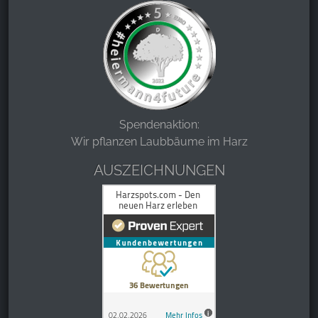
Spendenaktion:
Wir pflanzen Laubbäume im Harz
AUSZEICHNUNGEN