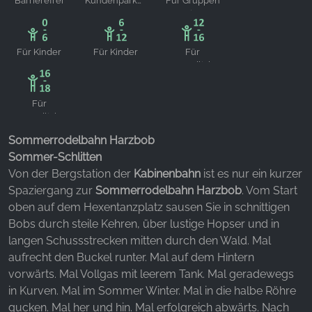
Barrierefrei
Kundenparkplätze
Für Gruppen
geeignet
YouTube
Für Kinder
Für Kinder
Für
von 0-6
von 6-12
Jugendliche
geeignet
geeignet
von 12-16
geeignet
Für
Jugendliche
von 16-18
Sommerrodelbahn Harzbob
geeignet
Sommer-Schlitten
Von der Bergstation der
Kabinenbahn
ist es nur ein kurzer
Spaziergang zur
Sommerrodelbahn Harzbob
. Vom Start
oben auf dem Hexentanzplatz sausen Sie in schnittigen
Bobs durch steile Kehren, über lustige Hopser und in
langen Schussstrecken mitten durch den Wald. Mal
aufrecht den Buckel runter. Mal auf dem Hintern
vorwärts. Mal Vollgas mit leerem Tank. Mal geradewegs
in Kurven. Mal im Sommer Winter. Mal in die halbe Röhre
gucken. Mal her und hin. Mal erfolgreich abwärts. Nach