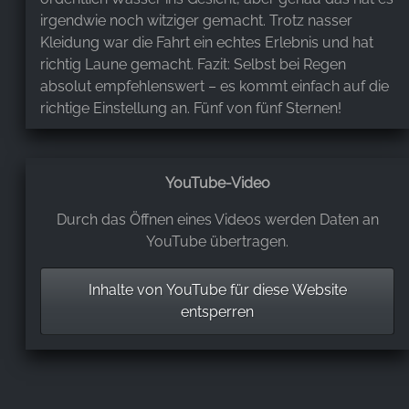
irgendwie noch witziger gemacht. Trotz nasser
Kleidung war die Fahrt ein echtes Erlebnis und hat
richtig Laune gemacht. Fazit: Selbst bei Regen
absolut empfehlenswert – es kommt einfach auf die
richtige Einstellung an. Fünf von fünf Sternen!
M. W.
,
YouTube-Video
Jan 27, 2026
Durch das Öffnen eines Videos werden Daten an
Der Sessellift auf die Rosstrappe ist extrem langsam.
YouTube übertragen.
Aber "lieber schlecht gefahren, als gut gelaufen!" 😁
Die Kabinenbahn zum Hexentanzplatz ist schneller
Inhalte von YouTube für diese Website
und luxuriöser🙂. Preislich absolut fair.
entsperren
A. S.
,
Jan 5, 2026