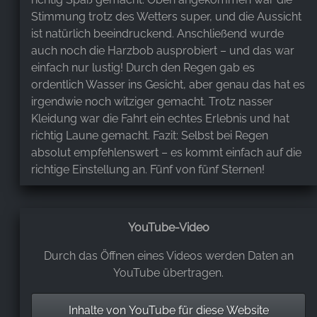
Stimmung trotz des Wetters super, und die Aussicht
ist natürlich beeindruckend. Anschließend wurde
auch noch die Harzbob ausprobiert – und das war
einfach nur lustig! Durch den Regen gab es
ordentlich Wasser ins Gesicht, aber genau das hat es
irgendwie noch witziger gemacht. Trotz nasser
Kleidung war die Fahrt ein echtes Erlebnis und hat
richtig Laune gemacht. Fazit: Selbst bei Regen
absolut empfehlenswert – es kommt einfach auf die
richtige Einstellung an. Fünf von fünf Sternen!
M. W.
,
YouTube-Video
Jan 27, 2026
Durch das Öffnen eines Videos werden Daten an
Der Sessellift auf die Rosstrappe ist extrem langsam.
YouTube übertragen.
Aber "lieber schlecht gefahren, als gut gelaufen!" 😁
Die Kabinenbahn zum Hexentanzplatz ist schneller
Inhalte von YouTube für diese Website