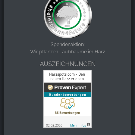
Spendenaktion:
Wir pflanzen Laubbäume im Harz
AUSZEICHNUNGEN