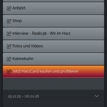
Anfahrt
Shop
Interview - Radio38 - Wir im Harz
Fotos und Videos
Kabinebahn
Jetzt HarzCard kaufen und profitieren
25.12.25 - 06.01.26