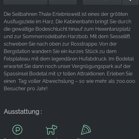
Websites hinweg verfolgen.
Die Seilbahnen Thale Erlebniswelt ist eines der größten
Facebook Pixel
Ausflugsziele im Harz. Die Kabinenbahn bringt Sie durch
Name:
die gewaltige Bodeschlucht hinauf zum Hexentanzplatz
_fbp, fr, _fbq, fbq
und zur Sommerrodelbahn Harzbob. Mit dem Sessellift
schweben Sie nach oben zur Rosstrappe. Von der
Anbieter:
Bergstation wandern Sie ein kurzes Stück zu dem
Facebook Ireland Ltd.
Felsplateau mit dem legendären Hufabdruck. Im Bodetal
Zweck:
erwartet Sie dann noch unser Vergnügungspark auf der
Werbemessung und Marketing
Spassinsel Bodetal mit 17 tollen Attraktionen. Erleben Sie
einen Tag voller Abwechslung – so wie mehr als 700.000
Cookie Laufzeit:
Besucher pro Jahr!
3 Monate - 1 Jahr
Ausstattung :
STATISTIK
Statistik Cookies erfassen Informationen anonym.
Diese Informationen helfen uns zu verstehen, wie