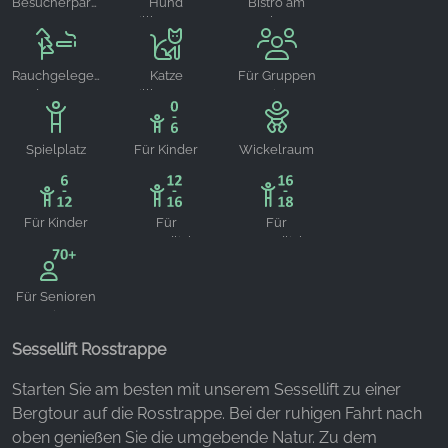
unsere Besucher unsere Website nutzen.
Besucherparkplätze
Hund
Bistro am
willkommen
Platz
Google Analytics
Rauchgelegenheit
Katze
Für Gruppen
Name:
draußen
willkommen
geeignet
_ga, _gid, _gac_gb_
Anbieter:
Spielplatz
Für Kinder
Wickelraum
von 0-6
Google LLC
geeignet
Zweck:
Für Kinder
Für
Für
Erhebung von Statistiken zur Website-Nutzung
von 6-12
Jugendliche
Jugendliche
geeignet
von 12-16
von 16-18
Cookie Laufzeit:
geeignet
geeignet
24 Stunden - 2 Jahre
Für Senioren
geeignet
Sessellift Rosstrappe
EXTERNE MEDIEN
Starten Sie am besten mit unserem Sessellift zu einer
Um Inhalte von Videoplattformen und Social Media
Bergtour auf die Rosstrappe. Bei der ruhigen Fahrt nach
Plattformen anzeigen zu können, werden von
oben genießen Sie die umgebende Natur. Zu dem
diesen externen Medien Cookies gesetzt.