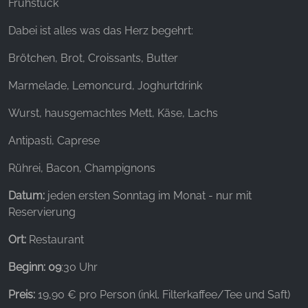
Websites hinweg verfolgen.
Frühstück
Dabei ist alles was das Herz begehrt:
Facebook Pixel
Brötchen, Brot, Croissants, Butter
Name:
_fbp, fr, _fbq, fbq
Marmelade, Lemoncurd, Joghurtdrink
Anbieter:
Wurst, hausgemachtes Mett, Käse, Lachs
Facebook Ireland Ltd.
Antipasti, Caprese
Zweck:
Werbemessung und Marketing
Rührei, Bacon, Champignons
Cookie Laufzeit:
Datum:
jeden ersten Sonntag im Monat - nur mit
3 Monate - 1 Jahr
Reservierung
Ort:
Restaurant
STATISTIK
Beginn: 09
:30 Uhr
Statistik Cookies erfassen Informationen anonym.
Diese Informationen helfen uns zu verstehen, wie
Preis:
19,90 € pro Person (inkl. Filterkaffee/Tee und Saft)