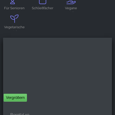
geeignet
geeignet
Für Senioren
Schließfächer
Vegane
YouTube
geeignet
Gerichte
Vegetarische
Gerichte
Vergrößern
Bergtal 19