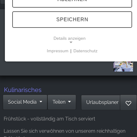
SPEICHERN
Frühstück am Rammelsberg
Details anzeigen
Impressum
|
Datenschutz
NOTWENDIGE COOKIES
Diese Cookies ermöglichen grundlegende
Funktionen und sind für die Nutzung der Website
erforderlich.
Kulinarisches
Social Media
Teilen
Urlaubsplaner
♡
MARKETING
Marketing Cookies werden von Drittanbietern
Frühstück - vollständig am Tisch serviert
verwendet, um personalisierte Werbung
anzuzeigen. Sie tun dies, indem sie Besucher über
Lassen Sie sich verwöhnen von unserem reichhaltigen