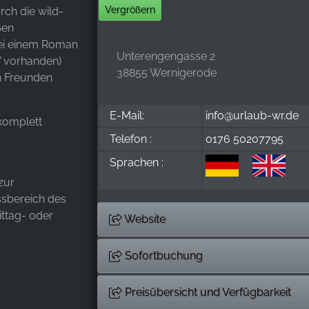
Vergrößern
rch die wild-
ßen
ei einem Roman
Unterengengasse 2
V vorhanden)
38855 Wernigerode
en Freunden
E-Mail:
info@urlaub-wr.de
 komplett
Telefon :
0176 50207795
Sprachen :
zur
ssbereich des
ttag- oder
Website
Sofortbuchung
Preisübersicht und Verfügbarkeit