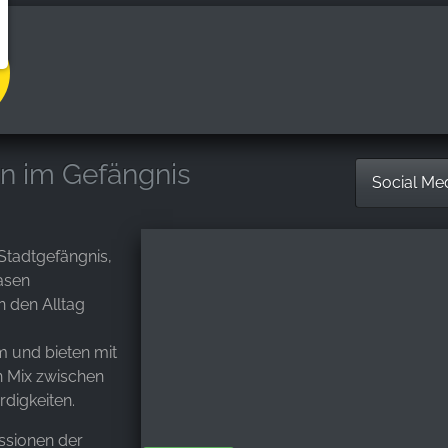
n im Gefängnis
Social Me
Stadtgefängnis,
asen
n den Alltag
m und bieten mit
n Mix zwischen
digkeiten.
ssionen der