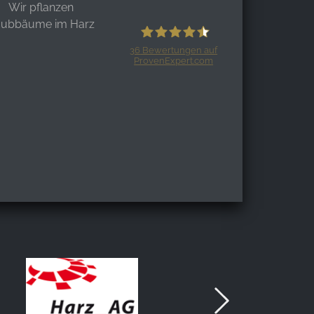
Wir pflanzen
aubbäume im Harz
36
Bewertungen auf
ProvenExpert.com
Harzspots.com - Den neuen Harz
erleben