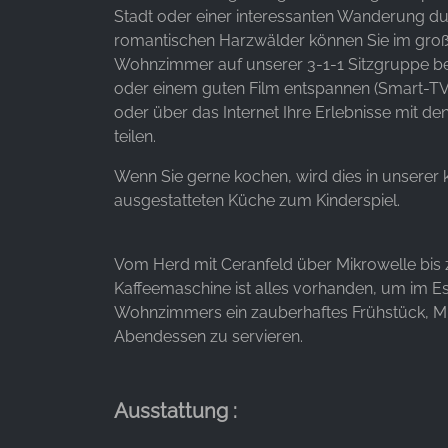
Stadt oder einer interessanten Wanderung du
Anbieter:
romantischen Harzwälder können Sie im gro
Facebook Ireland Ltd.
Wohnzimmer auf unserer 3-1-1 Sitzgruppe b
Zweck:
oder einem guten Film entspannen (Smart-T
Werbemessung und Marketing
oder über das Internet Ihre Erlebnisse mit d
teilen.
Cookie
Laufzeit:
Wenn Sie gerne kochen, wird dies in unserer
3 Monate - 1 Jahr
ausgestatteten Küche zum Kinderspiel.
STATISTIK
Vom Herd mit Ceranfeld über Mikrowelle bis 
Kaffeemaschine ist alles vorhanden, um im E
Statistik Cookies erfassen Informationen anonym.
Wohnzimmers ein zauberhaftes Frühstück, Mi
Diese Informationen helfen uns zu verstehen, wie
Abendessen zu servieren.
unsere Besucher unsere Website nutzen.
Google Analytics
Ausstattung :
Name:
_ga, _gid, _gac_gb_