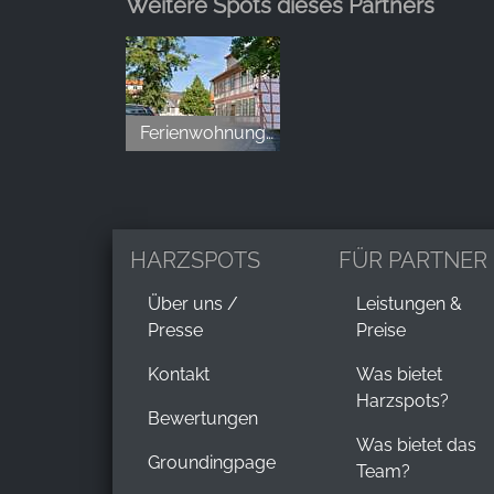
Weitere Spots dieses Partners
Ferienwohnungen am Klint
HARZSPOTS
FÜR PARTNER
Über uns /
Leistungen &
Presse
Preise
Kontakt
Was bietet
Harzspots?
Bewertungen
Was bietet das
Groundingpage
Team?