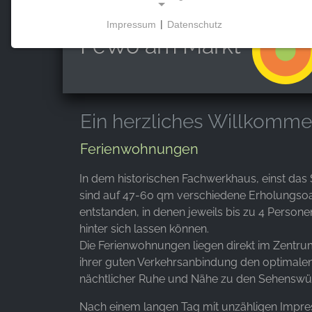
Impressum
|
Datenschutz
NOTWENDIGE COOKIES
FeWo am Markt
Diese Cookies ermöglichen grundlegende
Funktionen und sind für die Nutzung der Website
erforderlich.
Ein herzliches Willkomme
Ferienwohnungen
MARKETING
Marketing Cookies werden von Drittanbietern
In dem historischen Fachwerkhaus, einst das 
verwendet, um personalisierte Werbung
sind auf 47-60 qm verschiedene Erholungso
anzuzeigen. Sie tun dies, indem sie Besucher über
entstanden, in denen jeweils bis zu 4 Persone
Websites hinweg verfolgen.
hinter sich lassen können.
Die Ferienwohnungen liegen direkt im Zentru
Facebook Pixel
ihrer guten Verkehrsanbindung den optimale
nächtlicher Ruhe und Nähe zu den Sehenswür
Name:
_fbp, fr, _fbq, fbq
Nach einem langen Tag mit unzähligen Impre