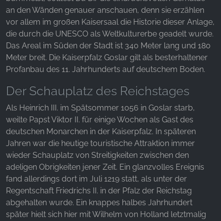
unsere Besucher unsere Website nutzen.
an den Wänden genauer anschauen, denn sie erzählen
vor allem im großen Kaisersaal die Historie dieser Anlage,
Google Analytics
die durch die UNESCO als Weltkulturerbe geadelt wurde.
Name:
Das Areal im Süden der Stadt ist 340 Meter lang und 180
_ga, _gid, _gac_gb_
Meter breit. Die Kaiserpfalz Goslar gilt als besterhaltener
Profanbau des 11. Jahrhunderts auf deutschem Boden.
Anbieter:
Google LLC
Der Schauplatz des Reichstages
Zweck:
Als Heinrich III. im Spätsommer 1056 in Goslar starb,
Erhebung von Statistiken zur Website-Nutzung
weilte Papst Viktor II. für einige Wochen als Gast des
deutschen Monarchen in der Kaiserpfalz. In späteren
Cookie Laufzeit:
24 Stunden - 2 Jahre
Jahren war die heutige touristische Attraktion immer
wieder Schauplatz von Streitigkeiten zwischen den
adeligen Obrigkeiten jener Zeit. Ein glanzvolles Ereignis
fand allerdings dort im Juli 1219 statt, als unter der
EXTERNE MEDIEN
Regentschaft Friedrichs II. in der Pfalz der Reichstag
Um Inhalte von Videoplattformen und Social Media
abgehalten wurde. Ein knappes halbes Jahrhundert
Plattformen anzeigen zu können, werden von
später hielt sich hier mit Wilhelm von Holland letztmalig
diesen externen Medien Cookies gesetzt.