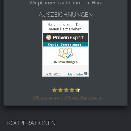
Wir pflanzen Laubbäume im Harz
AUSZEICHNUNGEN
36
Bewertungen auf ProvenExpert.com
Harzspots.com - Den neuen Harz
erleben
KOOPERATIONEN