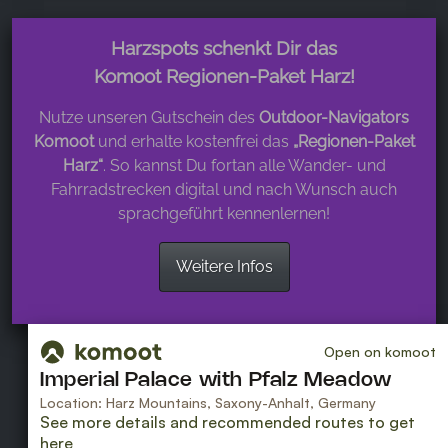
Harzspots schenkt Dir das
Komoot Regionen-Paket Harz!
Nutze unseren Gutschein des
Outdoor-Navigators
Komoot
und erhalte kostenfrei das
„Regionen-Paket
Harz“
. So kannst Du fortan alle Wander- und
Fahrradstrecken digital und nach Wunsch auch
sprachgeführt kennenlernen!
Weitere Infos