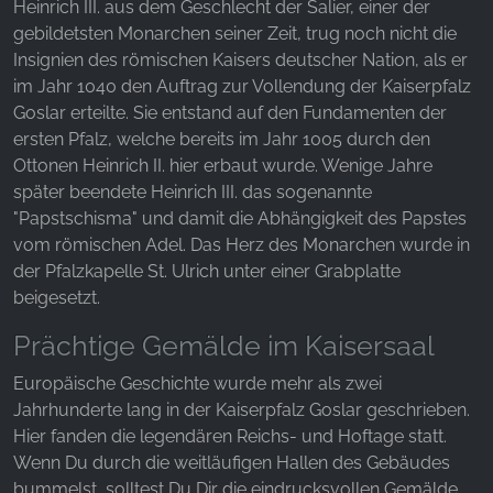
Websites hinweg verfolgen.
Heinrich III. aus dem Geschlecht der Salier, einer der
gebildetsten Monarchen seiner Zeit, trug noch nicht die
Facebook Pixel
Insignien des römischen Kaisers deutscher Nation, als er
im Jahr 1040 den Auftrag zur Vollendung der Kaiserpfalz
Name:
Goslar erteilte. Sie entstand auf den Fundamenten der
_fbp, fr, _fbq, fbq
ersten Pfalz, welche bereits im Jahr 1005 durch den
Ottonen Heinrich II. hier erbaut wurde. Wenige Jahre
Anbieter:
Facebook Ireland Ltd.
später beendete Heinrich III. das sogenannte
"Papstschisma" und damit die Abhängigkeit des Papstes
Zweck:
vom römischen Adel. Das Herz des Monarchen wurde in
Werbemessung und Marketing
der Pfalzkapelle St. Ulrich unter einer Grabplatte
Cookie Laufzeit:
beigesetzt.
3 Monate - 1 Jahr
Prächtige Gemälde im Kaisersaal
Europäische Geschichte wurde mehr als zwei
STATISTIK
Jahrhunderte lang in der Kaiserpfalz Goslar geschrieben.
Hier fanden die legendären Reichs- und Hoftage statt.
Statistik Cookies erfassen Informationen anonym.
Wenn Du durch die weitläufigen Hallen des Gebäudes
Diese Informationen helfen uns zu verstehen, wie
bummelst, solltest Du Dir die eindrucksvollen Gemälde