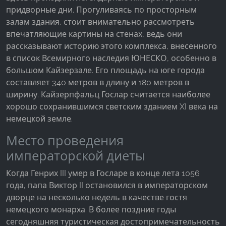
придворные дни. Прогуливаясь по просторным
Google Analytics
залам здания, стоит внимательно рассмотреть
впечатляющие картины на стенах, ведь они
Name:
рассказывают историю этого комплекса, внесенного
_ga, _gid, _gac_gb_
в список Всемирного наследия ЮНЕСКО, особенно в
большом Кайзерзале. Его площадь на юге города
Provider:
Google LLC
составляет 340 метров в длину и 180 метров в
ширину. Кайзерпфальц Гослар считается наиболее
Purpose:
хорошо сохранившимся светским зданием XI века на
Сбор статистических данных об использовании
немецкой земле.
сайта
Место проведения
Cookie duration:
24 часа - 2 года
императорской диеты
Когда Генрих III умер в Госларе в конце лета 1056
года, папа Виктор II остановился в императорском
дворце на несколько недель в качестве гостя
немецкого монарха. В более поздние годы
сегодняшняя туристическая достопримечательность