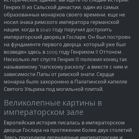
Facebook Pixel
Генрих III из Сальской династии, один из самых
образованных монархов своего времени, еще не
Name:
носил знака римского императора германской
_fbp, fr, _fbq, fbq
нации, когда в 1040 году поручил достроить
Provider:
императорский дворец в Госларе. Он был построен
Facebook Ireland Ltd.
на фундаменте первого дворца, который уже был
возведен здесь в 1005 году Генрихом II Оттоном.
Purpose:
Несколько лет спустя Генрих III положил конец так
Измерение рекламы и маркетинг
называемому "папскому расколу", а вместе с ним и
Cookie duration:
зависимости Папы от римской знати. Сердце
3 месяца - 1 год
монарха было захоронено в Палатинской капелле
Святого Ульриха под могильной плитой.
Великолепные картины в
СТАТИСТИКА
императорском зале
Статистические Cookies собирают информацию
анонимно. Эта информация помогает нам
Европейская история писалась в императорском
понять, как наши посетители используют наш
дворце Гослара на протяжении более двух столетий.
сайт.
Здесь проходили легендарные императорские и