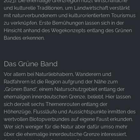
2023). Die ehemalige Grenzregion nutzt wirtschaftliche
Websites hinweg verfolgen.
und kulturelle Traditionen, um Landwirtschaft verstärkt
mit naturverbundenem und kulturorientiertem Tourismus
Facebook Pixel
zu verknüpfen. Erste Bemühungen lassen sich in der
Name:
Hinsicht anhand des Wegekonzepts entlang des Grünen
_fbp, fr, _fbq, fbq
Bandes erkennen.
Anbieter:
Facebook Ireland Ltd.
Das Grüne Band
Zweck:
Werbemessung und Marketing
Vor allem bei Naturliebhabern, Wanderern und
Radfahrern ist die Region aufgrund der Nähe zum
Cookie Laufzeit:
„Grünen Band“, einem Naturschutzgebiet entlang der
3 Monate - 1 Jahr
ehemaligen innerdeutschen Grenze, beliebt. Hier lassen
sich derzeit sechs Themenrouten entlang der
Höhenzüge, Flussläufe und Aussichtspunkte inmitten des
STATISTIK
wertvollen Biotopverbundes auf eigene Faust erkunden.
Statistik Cookies erfassen Informationen anonym.
Wer sich weniger für die Natur aber dafür umso mehr
Diese Informationen helfen uns zu verstehen, wie
über die ehemalige innerdeutsche Grenze interessiert,