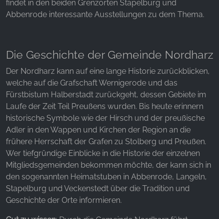
unsere Besucher unsere Website nutzen.
findet in den beiden Grenzorten Stapelburg und
Abbenrode interessante Ausstellungen zu dem Thema.
Google Analytics
Name:
Die Geschichte der Gemeinde Nordharz
_ga, _gid, _gac_gb_
Der Nordharz kann auf eine lange Historie zurückblicken,
Anbieter:
welche auf die Grafschaft Wernigerode und das
Google LLC
Fürstbistum Halberstadt zurückgeht, dessen Gebiete im
Zweck:
Laufe der Zeit Teil Preußens wurden. Bis heute erinnern
Erhebung von Statistiken zur Website-Nutzung
historische Symbole wie der Hirsch und der preußische
Adler in den Wappen und Kirchen der Region an die
Cookie Laufzeit:
24 Stunden - 2 Jahre
frühere Herrschaft der Grafen zu Stolberg und Preußen.
Wer tiefgründige Einblicke in die Historie der einzelnen
Mitgliedsgemeinden bekommen möchte, der kann sich in
den sogenannten Heimatstuben in Abbenrode, Langeln,
EXTERNE MEDIEN
Stapelburg und Veckenstedt über die Tradition und
Um Inhalte von Videoplattformen und Social Media
Geschichte der Orte informieren.
Plattformen anzeigen zu können, werden von
diesen externen Medien Cookies gesetzt.