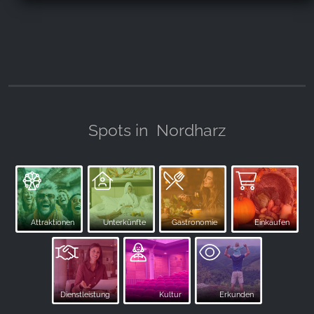
Spots in
Nordharz
Attraktionen
Unterkünfte
Gastronomie
Einkaufen
Dienstleistung
Kultur
Erkunden