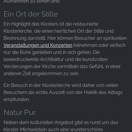
unsere Besucher unsere Website nutzen.
Aufnahmen zu sehen sind.
Ein Ort der Stille
Google Analytics
Ein Highlight des Klosters ist die restaurierte
Name:
Klosterkirche, die einen herrlichen Ort der Stille und
_ga, _gid, _gac_gb_
Besinnung darstellt. Hier können Besucher an spirituellen
Anbieter:
Veranstaltungen und Konzerten
teilnehmen oder einfach
Google LLC
nur die Ruhe genießen und in sich gehen. Die
beeindruckende Architektur und die kunstvollen
Zweck:
Verzierungen der Kirche vermitteln das Gefühl, in einer
Erhebung von Statistiken zur Website-Nutzung
anderen Zeit angekommen zu sein.
Cookie Laufzeit:
24 Stunden - 2 Jahre
Ein Besuch in der Klosterkirche wird daher von vielen
Besuchern als echte Auszeit von der Hektik des Alltags
empfunden.
EXTERNE MEDIEN
Natur Pur
Um Inhalte von Videoplattformen und Social Media
Neben dem kulturellen Angebot gibt es rund um das
Plattformen anzeigen zu können, werden von
Kloster Michaelstein auch eine wunderschöne
diesen externen Medien Cookies gesetzt.