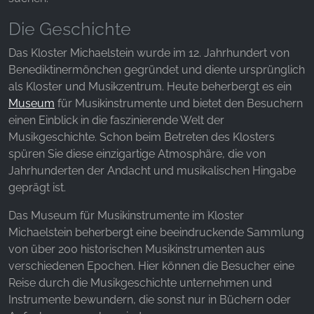
Websites hinweg verfolgen.
Die Geschichte
Facebook Pixel
Das Kloster Michaelstein wurde im 12. Jahrhundert von
Name:
Benediktinermönchen gegründet und diente ursprünglich
_fbp, fr, _fbq, fbq
als Kloster und Musikzentrum. Heute beherbergt es ein
Museum
für Musikinstrumente und bietet den Besuchern
Anbieter:
einen Einblick in die faszinierende Welt der
Facebook Ireland Ltd.
Musikgeschichte. Schon beim Betreten des Klosters
Zweck:
spüren Sie diese einzigartige Atmosphäre, die von
Werbemessung und Marketing
Jahrhunderten der Andacht und musikalischen Hingabe
geprägt ist.
Cookie Laufzeit:
3 Monate - 1 Jahr
Das Museum für Musikinstrumente im Kloster
Michaelstein beherbergt eine beeindruckende Sammlung
von über 200 historischen Musikinstrumenten aus
STATISTIK
verschiedenen Epochen. Hier können die Besucher eine
Statistik Cookies erfassen Informationen anonym.
Reise durch die Musikgeschichte unternehmen und
Diese Informationen helfen uns zu verstehen, wie
Instrumente bewundern, die sonst nur in Büchern oder