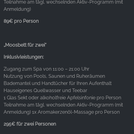
unsere Besucher unsere Website nutzen.
Teilnahme am tägl. wechselnden Aktiv-Programm (mit
Anmeldung)
Google Analytics
89€ pro Person
Name:
_ga, _gid, _gac_gb_
Anbieter:
„Moosbett für zwei“
Google LLC
Inklusivleistungen:
Zweck:
Erhebung von Statistiken zur Website-Nutzung
Zugang zum Spa von 11:00 – 21:00 Uhr
Nutzung von Pools, Saunen und Ruheräumen
Cookie Laufzeit:
Bademantel und Handtücher für Ihren Aufenthalt
24 Stunden - 2 Jahre
Hauseigenes Quellwasser und Teebar
1 Glas Sekt oder alkoholfreie Apfelsinfonie pro Person
Teilnahme am tägl. wechselnden Aktiv-Programm (mit
EXTERNE MEDIEN
Anmeldung) 1x Aromakerzenöl-Massage pro Person
Um Inhalte von Videoplattformen und Social Media
295€ für zwei Personen
Plattformen anzeigen zu können, werden von
diesen externen Medien Cookies gesetzt.