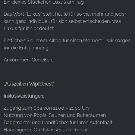
Websites hinweg verfolgen.
Ein kleines Stückchen Luxus am Tag.
Das Wort "Luxus" steht heute für so viel mehr und jeder
Facebook Pixel
kann ganz individuell für sich selbst entscheiden, was
Name:
Luxus für ihn bedeutet.
_fbp, fr, _fbq, fbq
Entfliehen Sie Ihrem Alltag für einen Moment – wir sorgen
Anbieter:
für die Entspannung.
Facebook Ireland Ltd.
Ankommen. Genießen.
Zweck:
Werbemessung und Marketing
Cookie Laufzeit:
„Auszeit im Wipfelnest“
3 Monate - 1 Jahr
Inklusivleistungen:
Zugang zum Spa von 11:00 – 21:00 Uhr
STATISTIK
Nutzung von Pools, Saunen und Ruheräumen
Statistik Cookies erfassen Informationen anonym.
Bademantel und Handtücher für Ihren Aufenthalt
Diese Informationen helfen uns zu verstehen, wie
Hauseigenes Quellwasser und Teebar