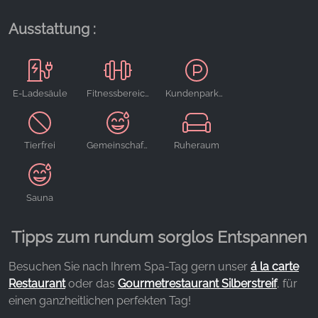
Ausstattung :
YouTube
E-Ladesäule
Fitnessbereich
Kundenparkplätze
Tierfrei
Gemeinschaftssauna
Ruheraum
Sauna
Tipps zum rundum sorglos Entspannen
Besuchen Sie nach Ihrem Spa-Tag gern unser
á la carte
Restaurant
oder das
Gourmetrestaurant Silberstreif
, für
einen ganzheitlichen perfekten Tag!