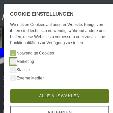
COOKIE EINSTELLUNGEN
Wir nutzen Cookies auf unserer Website. Einige von
ihnen sind technisch notwendig, während andere uns
helfen, diese Website zu verbessern oder zusätzliche
Funktionalitäten zur Verfügung zu stellen.
Events
Notwendige Cookies
Shopping
Marketing
Statistik
Shopping-Events im Harz
Externe Medien
Verkaufsoffene Sonntage,
Rabattaktionen, Räumungsverkäufe
ALLE AUSWÄHLEN
und vieles mehr
Du willst künftig keine Schnäppchen im Harz verpassen?
ABLEHNEN