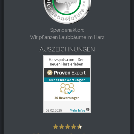
Spendenaktion:
Wir pflanzen Laubbäume im Harz
AUSZEICHNUNGEN