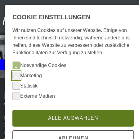
COOKIE EINSTELLUNGEN
Wir nutzen Cookies auf unserer Website. Einige von
ihnen sind technisch notwendig, während andere uns
helfen, diese Website zu verbessern oder zusätzliche
Funktionalitäten zur Verfügung zu stellen.
Events
Notwendige Cookies
Kulinarisches
Marketing
Statistik
Kulinarische Erlebnisse und
Externe Medien
Veranstaltungen im Harz
In Sachen Kulinarik hat der Harz einiges zu bieten.
ALLE AUSWÄHLEN
Zahlreiche Cafés, Bars, Kneipen und Restaurants zaubern
köstliche Gerichte und Harzer Spezialitäten, die Dir den
ABLEHNEN