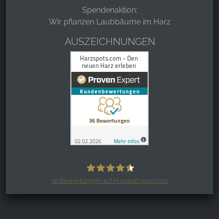
Spendenaktion:
Wir pflanzen Laubbäume im Harz
AUSZEICHNUNGEN
36
Bewertungen auf ProvenExpert.com
Harzspots.com - Den neuen Harz