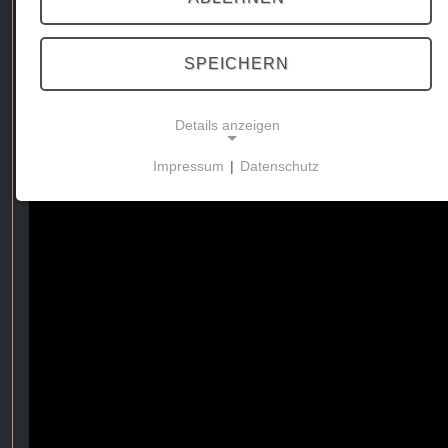
SPEICHERN
Details anzeigen
Impressum
|
Datenschutz
NOTWENDIGE COOKIES
Diese Cookies ermöglichen grundlegende
Funktionen und sind für die Nutzung der Website
erforderlich.
MARKETING
Marketing Cookies werden von Drittanbietern
verwendet, um personalisierte Werbung
anzuzeigen. Sie tun dies, indem sie Besucher über