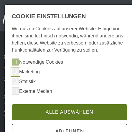
COOKIE EINSTELLUNGEN
Wir nutzen Cookies auf unserer Website. Einige von
ihnen sind technisch notwendig, während andere uns
helfen, diese Website zu verbessern oder zusätzliche
Funktionalitäten zur Verfügung zu stellen.
Google Place-ID Finder
Notwendige Cookies
Bitte geben Sie im Suchfeld am oberen Kartenrand das
Marketing
gewünschte Ziel ein wie z.B. “Wernigerode Hbf.” oder
Statistik
“Montevino” und wählen Sie aus den Vorschlägen den
passenden aus.
Externe Medien
Es erscheint ein Marker am Zielobjekt mit Nennung der
Place-ID. Diese kopieren Sie bitte und fügen Sie im
anderen Tab in das Bearbeitungsformular Ihres Spots bei
ALLE AUSWÄHLEN
“Google Review Code” ein.
ABLEHNEN