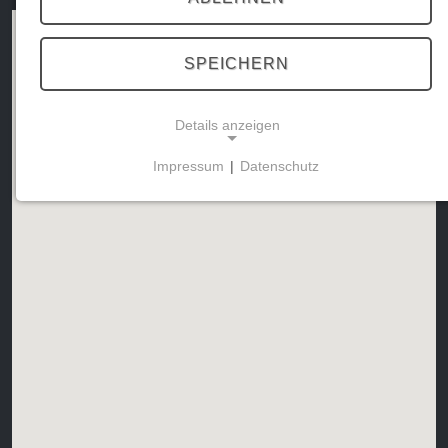
SPEICHERN
Details anzeigen
Impressum
|
Datenschutz
NOTWENDIGE COOKIES
Diese Cookies ermöglichen grundlegende
Funktionen und sind für die Nutzung der Website
erforderlich.
MARKETING
Marketing Cookies werden von Drittanbietern
verwendet, um personalisierte Werbung
anzuzeigen. Sie tun dies, indem sie Besucher über