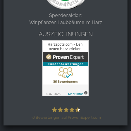
Spendenaktion:
Wir pflanzen Laubbäume im Harz
AUSZEICHNUNGEN
36
Bewertungen auf ProvenExpert.com
Harzspots.com - Den neuen Harz