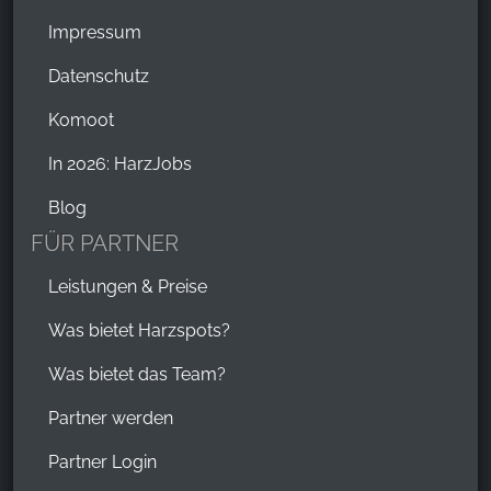
unsere Besucher unsere Website nutzen.
Impressum
Google Analytics
Datenschutz
Name:
Komoot
_ga, _gid, _gac_gb_
Anbieter:
In 2026: HarzJobs
Google LLC
Blog
Zweck:
FÜR PARTNER
Erhebung von Statistiken zur Website-Nutzung
Leistungen & Preise
Cookie Laufzeit:
24 Stunden - 2 Jahre
Was bietet Harzspots?
Was bietet das Team?
EXTERNE MEDIEN
Partner werden
Um Inhalte von Videoplattformen und Social Media
Partner Login
Plattformen anzeigen zu können, werden von
diesen externen Medien Cookies gesetzt.