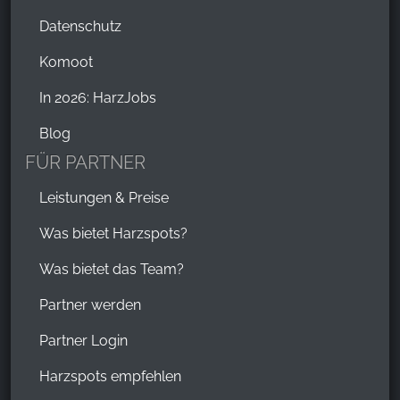
Ich war heute im Restaurant Rialto in Braunlage und
es hat mir sehr gut gefallen. Atmosphäre und
Datenschutz
Service waren top, das Essen lecker und insgesamt
Komoot
einfach stimmig. Ich komme hier gerne wieder!
In 2026: HarzJobs
Blog
FÜR PARTNER
Leistungen & Preise
Was bietet Harzspots?
Was bietet das Team?
Partner werden
Partner Login
Harzspots empfehlen