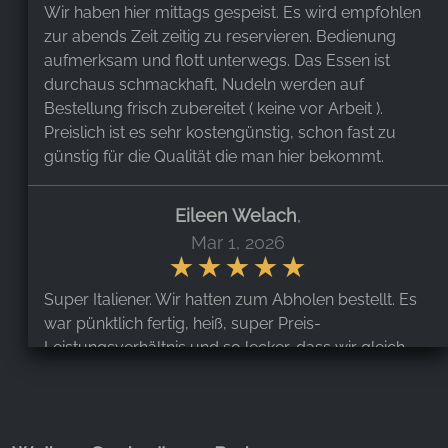
Wir haben hier mittags gespeist. Es wird empfohlen
zur abends Zeit zeitig zu reservieren. Bedienung
aufmerksam und flott unterwegs. Das Essen ist
durchaus schmackhaft, Nudeln werden auf
Bestellung frisch zubereitet ( keine vor Arbeit ).
Preislich ist es sehr kostengünstig, schon fast zu
günstig für die Qualität die man hier bekommt.
Eileen Welach
,
Mar 1, 2026
Super Italiener. Wir hatten zum Abholen bestellt. Es
war pünktlich fertig, heiß, super Preis-
Leistungsverhältnis und so lecker, dass wir gleich
zweimal dort bestellt haben. Es gab Original
Spaghetti Carbonara (ohne Sahne), Tagliatelle Italia,
Pizza Italia und Pizza Inferno. War einfach perfetto.