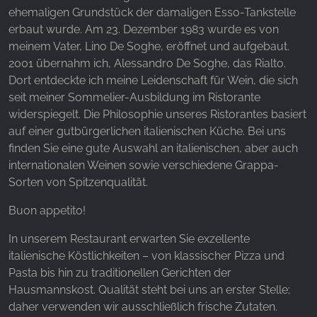
Websites hinweg verfolgen.
ehemaligen Grundstück der damaligen Esso-Tankstelle
erbaut wurde. Am 23. Dezember 1983 wurde es von
Facebook Pixel
meinem Vater, Lino De Soghe, eröffnet und aufgebaut.
2001 übernahm ich, Alessandro De Soghe, das Rialto.
Name:
Dort entdeckte ich meine Leidenschaft für Wein, die sich
_fbp, fr, _fbq, fbq
seit meiner Sommelier-Ausbildung im Ristorante
Anbieter:
widerspiegelt. Die Philosophie unseres Ristorantes basiert
Facebook Ireland Ltd.
auf einer gutbürgerlichen italienischen Küche. Bei uns
finden Sie eine gute Auswahl an italienischen, aber auch
Zweck:
Werbemessung und Marketing
internationalen Weinen sowie verschiedene Grappa-
Sorten von Spitzenqualität.
Cookie Laufzeit:
3 Monate - 1 Jahr
Buon appetito!
In unserem Restaurant erwarten Sie exzellente
italienische Köstlichkeiten – von klassischer Pizza und
STATISTIK
Pasta bis hin zu traditionellen Gerichten der
Statistik Cookies erfassen Informationen anonym.
Hausmannskost. Qualität steht bei uns an erster Stelle;
Diese Informationen helfen uns zu verstehen, wie
daher verwenden wir ausschließlich frische Zutaten.