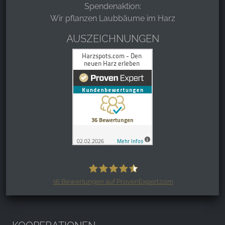
Spendenaktion:
Wir pflanzen Laubbäume im Harz
AUSZEICHNUNGEN
36
Bewertungen auf ProvenExpert.com
Harzspots.com - Den neuen Harz
erleben