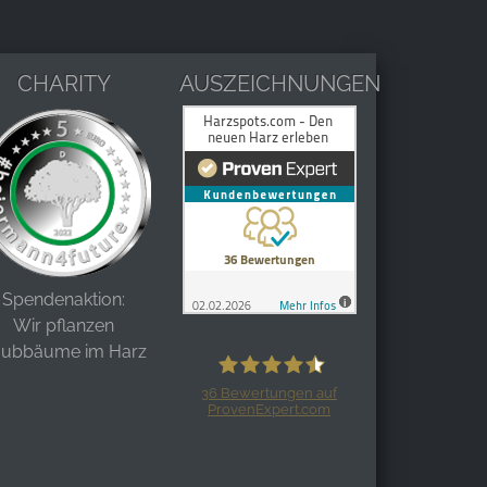
CHARITY
AUSZEICHNUNGEN
Spendenaktion:
Wir pflanzen
aubbäume im Harz
36
Bewertungen auf
ProvenExpert.com
Harzspots.com - Den neuen Harz
erleben