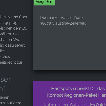
Vergrößern
ntensiv und über
Oberharzer Wasserläufe
au geprägt
38678 Clausthal-Zellerfeld
wischen dem 16.
Gräben, 120
chaffen. Wie
ld dazu liefert
die
olches
eitsrecht zur
ser
n“
Harzspots schenkt Dir das
Komoot Regionen-Paket Har
denen
ern, auf dem
Nutze unseren Gutschein des
Outdo