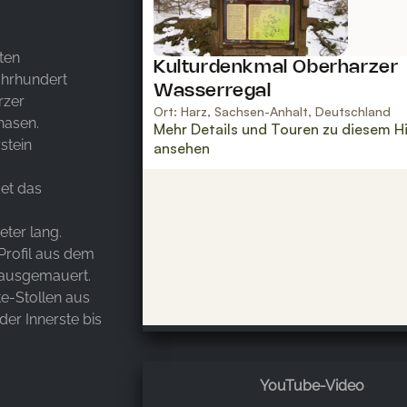
ten
ahrhundert
rzer
hasen.
stein
et das
eter lang.
Profil aus dem
n ausgemauert.
te-Stollen aus
er Innerste bis
YouTube-Video