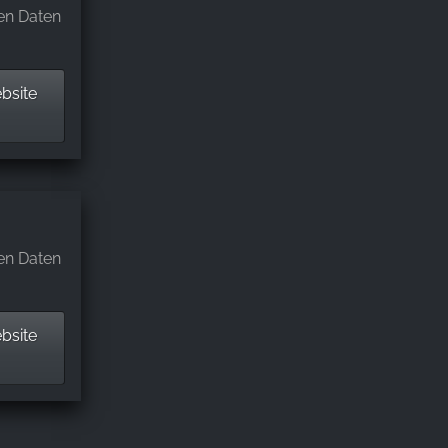
en Daten
bsite
en Daten
bsite