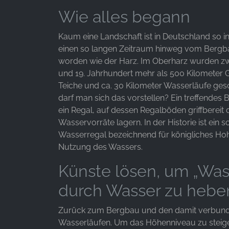
Anbieter:
Wie alles begann
Facebook Ireland Ltd.
Kaum eine Landschaft ist in Deutschland so i
Zweck:
einen so langen Zeitraum hinweg vom Bergb
Werbemessung und Marketing
worden wie der Harz. Im Oberharz wurden z
Cookie
und 19. Jahrhundert mehr als 500 Kilometer 
Laufzeit:
Teiche und ca. 30 Kilometer Wasserläufe ges
3 Monate - 1 Jahr
darf man sich das vorstellen? Ein treffendes Bi
ein Regal, auf dessen Regalböden griffbereit 
Wasservorräte lagern. In der Historie ist ein s
STATISTIK
Wasserregal bezeichnend für königliches Hoh
Nutzung des Wassers.
Statistik Cookies erfassen Informationen anonym.
Diese Informationen helfen uns zu verstehen, wie
Künste lösen, um „Was
unsere Besucher unsere Website nutzen.
durch Wasser zu hebe
Google Analytics
Zurück zum Bergbau und den damit verbun
Name:
Wasserläufen. Um das Höhenniveau zu steig
_ga, _gid, _gac_gb_