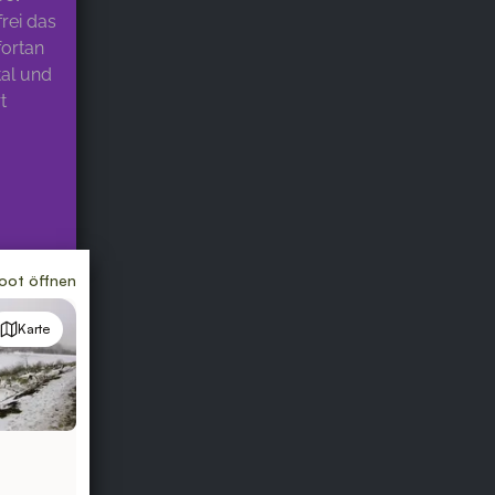
rei das
fortan
tal und
t