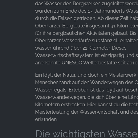
das Wasser den Bergwerken zugeleitet werden
wurden zum Ende des 17. Jahrhunderts Wasse
Anbieter:
durch die Felsen getrieben. Ab dieser Zeit ha
Google LLC
Oberharzer Bergleute insgesamt 31 Kilomete
Zweck:
für ihre bergbaulichen Aktivitäten gebaut. Bis
Erhebung von Statistiken zur
Oberharzer Wasserläufe substanziell erhalte
Website-Nutzung
wasserführend über 21 Kilometer. Dieses
Cookie
Wasserwirtschaftssystem ist einzigartig und 
Laufzeit:
anerkannte UNESCO Welterbestätte seit 2010
24 Stunden - 2 Jahre
Ein Idyll der Natur, und doch ein Meisterwerk
Menschenhand: auf den Wanderwegen des O
Wasserregals. Erlebbar ist das Idyll auf besc
EXTERNE MEDIEN
Wasserwanderwegen, die sich über eine Län
Um Inhalte von Videoplattformen und Social Media
Kilometern erstrecken. Hier kannst du die tec
Plattformen anzeigen zu können, werden von
Meisterleistung der Wasserwirtschaft und d
diesen externen Medien Cookies gesetzt.
erkunden.
Die wichtigsten Wasse
YouTube