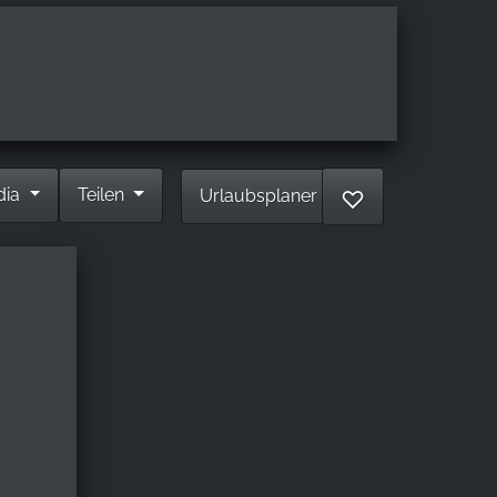
dia
Teilen
Urlaubsplaner
♡