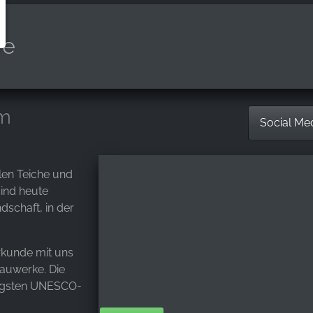
fe
em
Social Me
elen Teiche und
ind heute
dschaft, in der
rkunde mit uns
auwerke. Die
ltigsten UNESCO-