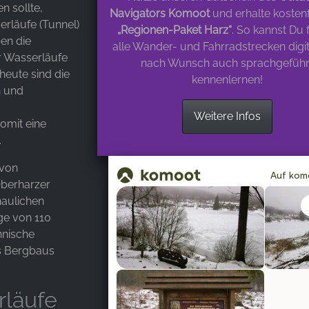
 sollte,
Navigators Komoot
und erhalte kostenf
rläufe (Tunnel)
„Regionen-Paket Harz“
. So kannst Du 
ben die
alle Wander- und Fahrradstrecken digi
r Wasserläufe
nach Wunsch auch sprachgeführ
 heute sind die
kennenlernen!
n und
Weitere Infos
somit eine
.
 von
berharzer
haulichen
ge von 110
hnische
es Bergbaus
rläufe