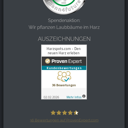
Spendenaktion:
Wir pflanzen Laubbäume im Harz
AUSZEICHNUNGEN
36
Bewertungen auf ProvenExpert.com