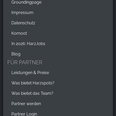
Groundingpage
Der erste Getränkehandel in dem ich beraten wurde.
Impressum
Alles was empfohlen wurde, war vom Geschmack
her TOP👍 Wer Urlaub in Braunlage macht, ruhig
Datenschutz
mal anhalten, sehr freundlicher Service...die beißen
Komoot
auch nicht😎🍻
In 2026: HarzJobs
Blog
FÜR PARTNER
Leistungen & Preise
Was bietet Harzspots?
Was bietet das Team?
Partner werden
Partner Login