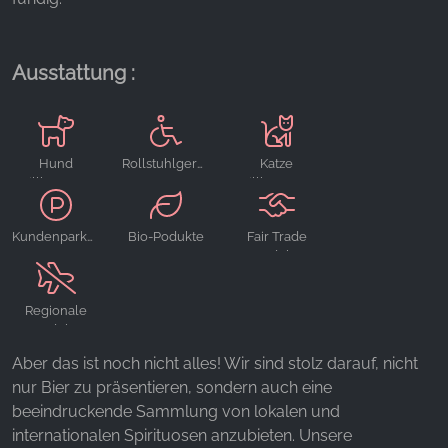
unsere Besucher unsere Website nutzen.
Google Analytics
Ausstattung :
Name:
_ga, _gid, _gac_gb_
Anbieter:
Hund
Rollstuhlgerecht
Katze
Google LLC
willkommen
willkommen
Zweck:
Erhebung von Statistiken zur Website-Nutzung
Kundenparkplätze
Bio-Podukte
Fair Trade
Produkte
Cookie Laufzeit:
24 Stunden - 2 Jahre
Regionale
Produkte
Aber das ist noch nicht alles! Wir sind stolz darauf, nicht
EXTERNE MEDIEN
nur Bier zu präsentieren, sondern auch eine
Um Inhalte von Videoplattformen und Social Media
beeindruckende Sammlung von lokalen und
Plattformen anzeigen zu können, werden von
internationalen Spirituosen anzubieten. Unsere
diesen externen Medien Cookies gesetzt.