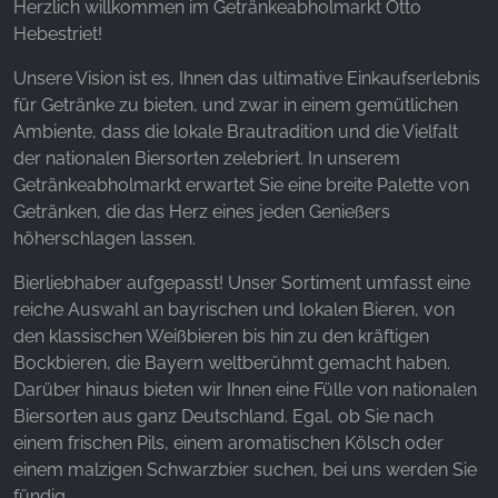
Websites hinweg verfolgen.
Herzlich willkommen im Getränkeabholmarkt Otto
Hebestriet!
Facebook Pixel
Unsere Vision ist es, Ihnen das ultimative Einkaufserlebnis
Name:
für Getränke zu bieten, und zwar in einem gemütlichen
_fbp, fr, _fbq, fbq
Ambiente, dass die lokale Brautradition und die Vielfalt
der nationalen Biersorten zelebriert. In unserem
Anbieter:
Getränkeabholmarkt erwartet Sie eine breite Palette von
Facebook Ireland Ltd.
Getränken, die das Herz eines jeden Genießers
Zweck:
höherschlagen lassen.
Werbemessung und Marketing
Bierliebhaber aufgepasst! Unser Sortiment umfasst eine
Cookie Laufzeit:
reiche Auswahl an bayrischen und lokalen Bieren, von
3 Monate - 1 Jahr
den klassischen Weißbieren bis hin zu den kräftigen
Bockbieren, die Bayern weltberühmt gemacht haben.
Darüber hinaus bieten wir Ihnen eine Fülle von nationalen
STATISTIK
Biersorten aus ganz Deutschland. Egal, ob Sie nach
einem frischen Pils, einem aromatischen Kölsch oder
Statistik Cookies erfassen Informationen anonym.
einem malzigen Schwarzbier suchen, bei uns werden Sie
Diese Informationen helfen uns zu verstehen, wie
fündig.