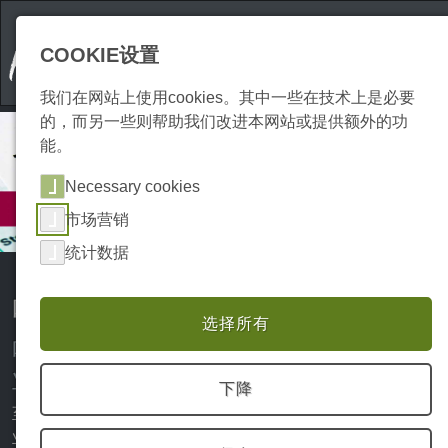
COOKIE设置
我们在网站上使用cookies。其中一些在技术上是必要
的，而另一些则帮助我们改进本网站或提供额外的功
能。
Necessary cookies
服务
市场营销
税务咨询
统计数据
哈茨地区的税务顾问
选择所有
哈茨地区面向个人、个体经营者及企
业的税务咨询
下降
至少在年度纳税申报临近或自己的企业正在发展壮大时，专
业的建议在字面意义上确实能为你省下真金白银。哈茨地区