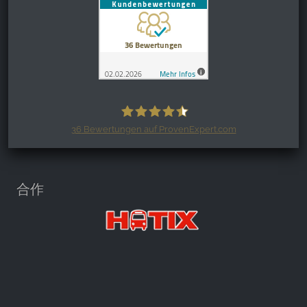
36
Bewertungen auf ProvenExpert.com
Harzspots.com - Den neuen Harz
erleben
合作