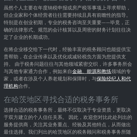
Provider:
虽然个人主要在年度纳税申报或房产税等事项上寻求帮助，
Facebook Ireland Ltd.
但企业家和个体经营者往往需要持续且具有前瞻性的指导。
特别是在创业初期，专业的税务咨询至关重要——毕竟，正
Purpose:
确的法律形式、规范的会计核算以及周密的财务计划往往决
广告测量和营销
定了企业的长期成功。
Cookie duration:
在将企业移交给下一代时，经验丰富的税务顾问也能提供宝
3个月 - 1年
贵帮助，在企业传承以及优化或减轻税负方面为您提供支
持。 由于税务问题往往与其他领域紧密交织，许多事务所会
与其他专家通力合作，例如来自
金融、能源和教练
领域的专
统计数据
家，或者在涉及个人养老规划和保障时，与
保险经纪人和代
统计Cookies以匿名方式收集信息。这些信息有助
理机构
合作。
于我们了解访问者如何使用我们的网站。
在哈茨地区寻找合适的税务事务所
Google Analytics
选择合适的税务事务所，最终不仅取决于专业资质，更取决
于双方建立的个人信任关系。 因此，欢迎您对比此处列出的
Name:
_ga, _gid, _gac_gb_
服务提供商，关注其业务重点、经验及其他特点，从而做出
最佳选择。我们列出的哈茨地区的税务顾问和税务事务所随
Provider: