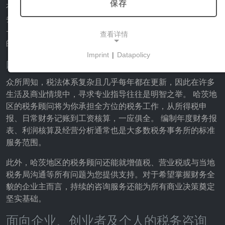
保存
有众多专业的税务事务所和税务咨询机构，可以为你处理税
务和经营管理事务。 从个人纳税申报、日常记账到创业指导
——只要有合适的税务顾问在您身边，您就能随时掌控自己
查看详情
的税务和财务状况。
Imprint
|
Datapolicy
哈茨地区税务事务所的服务
NECESSARY COOKIES
这些cookies能够实现基本功能，是使用网站所必需
众所周知，税法体系复杂且几乎每年都在更新，因此在许多
的。
生活及商业情境中，寻求专业指导往往是明智之举。 哈茨地
区的税务顾问将为你承担全方位的税务工作，从所得税申
报、日常财务记账到工资核算，一应俱全。 编制年度财务报
表、利润核算及经营分析通常也是大多数税务事务所的标准
市场营销
服务范围。
营销cookies被第三方用来显示个性化的广告。它们
通过跟踪各网站的访问者来实现这一目的。
此外，哈茨地区的税务顾问还能就增值税、营业税或与当地
税务局沟通等所有问题为您提供支持。对于希望掌握财务全
貌的企业主而言，持续的咨询服务还能为所有商业决策奠定
Facebook Pixel
坚实基础。
Name:
_fbp, fr, _fbq, fbq
面向企业、创业者及个人的税务咨询