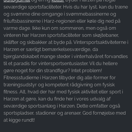
Name:
seværdige sportsfaciliteter. Hvis du har lyst, kan du træne
_fbp, fr, _fbq, fbq
og svømme dine omgange i svømmebassinerne og
Provider:
friluftsbassinerne i Harz-regionen eller køle dig ned på
Facebook Ireland Ltd.
varme dage. Ikke kun om sommeren, men også om
vinteren har Harzen sportsfaciliteter som skøjtebaner,
Purpose:
skilifter og skibakker at byde på. Vintersportsaktiviteterne i
Måling af reklamer og markedsføring
Harzen er særligt bemærkelsesværdige, da
Cookie duration:
bjerglandskabet mange steder i vinterhalvåret forvandles
3 måneder - 1 år
til et paradis for vintersportsentusiaster. Vil du hellere
gøre noget for din strandfigur? Intet problem!
Fitnessstudierne i Harzen tilbyder dig alle former for
træningsudstyr og kompetent rådgivning om fysisk
STATISTIK
fitness. Alt, hvad der har med fysisk aktivitet eller sport i
Statistikcookies indsamler oplysninger anonymt.
Harzen at gøre, kan du finde her i vores udvalg af
Disse oplysninger hjælper os med at forstå,
seværdige sportsanlæg i Harzen. Dette omfatter også
hvordan vores besøgende bruger vores
sportspladser, stadioner og arenaer. God fornøjelse med
hjemmeside.
at kigge rundt!
Google Analytics