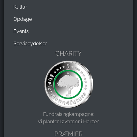
Kultur
Opdage
Events
Serviceydelser
CHARITY
Fundraisingkampagne:
Vi planter løvtræer i Harzen
PRÆMIER