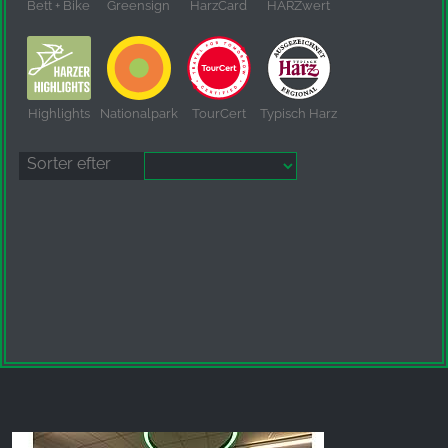
Bett + Bike
Greensign
HarzCard
HARZwert
Highlights
Nationalpark
TourCert
Typisch Harz
Sorter efter