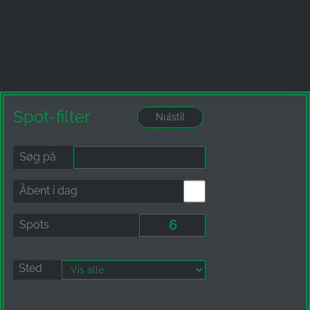
Name:
_ga, _gid, _gac_gb_
Provider:
Google LLC
Purpose:
Spot-filter
Indsamling af statistik om brug af hjemmesiden
Cookie duration:
Søg på
24 timer - 2 år
Åbent i dag
Spots
Sted