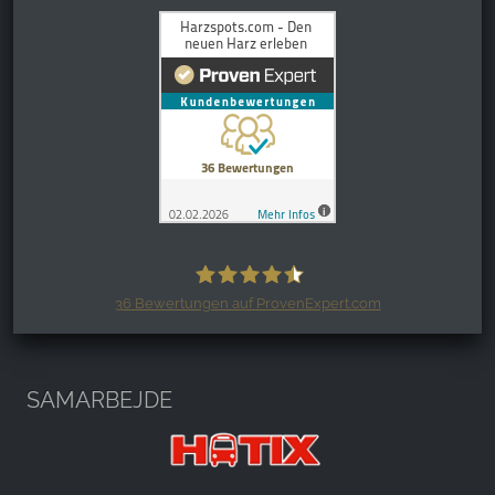
36
Bewertungen auf ProvenExpert.com
Harzspots.com - Den neuen Harz
erleben
SAMARBEJDE