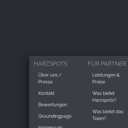
Anbieter:
Google LLC
Zweck:
Erhebung von Statistiken zur
Website-Nutzung
Cookie
Laufzeit:
24 Stunden - 2 Jahre
HARZSPOTS
FÜR PARTNER
Über uns /
Leistungen &
Presse
Preise
EXTERNE MEDIEN
Kontakt
Was bietet
Um Inhalte von Videoplattformen und Social Media
Harzspots?
Plattformen anzeigen zu können, werden von
Bewertungen
diesen externen Medien Cookies gesetzt.
Was bietet das
Groundingpage
Team?
YouTube
Impressum