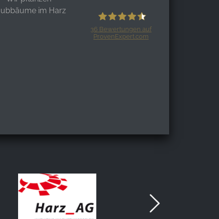
aubbäume im Harz
36
Bewertungen auf
ProvenExpert.com
Harzspots.com - Den neuen Harz
erleben