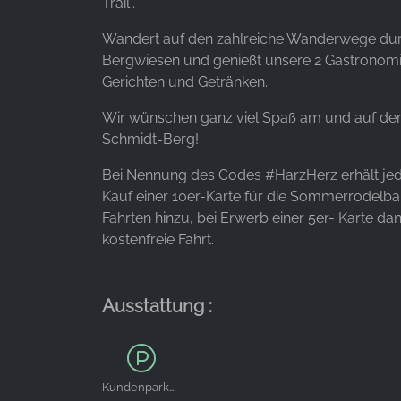
Trail“.
Anbieter:
Facebook Ireland Ltd.
Wandert auf den zahlreiche Wanderwege dur
Bergwiesen und genießt unsere 2 Gastronomie
Zweck:
Gerichten und Getränken.
Werbemessung und Marketing
Wir wünschen ganz viel Spaß am und auf de
Cookie
Schmidt-Berg!
Laufzeit:
3 Monate - 1 Jahr
Bei Nennung des Codes #HarzHerz erhält jed
Kauf einer 10er-Karte für die Sommerrodelba
Fahrten hinzu, bei Erwerb einer 5er- Karte dan
STATISTIK
kostenfreie Fahrt.
Statistik Cookies erfassen Informationen anonym.
Diese Informationen helfen uns zu verstehen, wie
unsere Besucher unsere Website nutzen.
Ausstattung :
Google Analytics
Name:
Kundenparkplätze
_ga, _gid, _gac_gb_