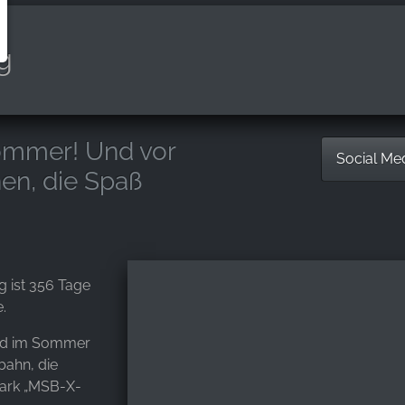
g
ommer! Und vor
Social Me
en, die Spaß
g ist 356 Tage
.
 und im Sommer
bahn, die
ark „MSB-X-