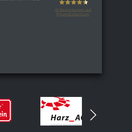
36
Bewertungen auf
ProvenExpert.com
Harzspots.com - Den neuen Harz
erleben