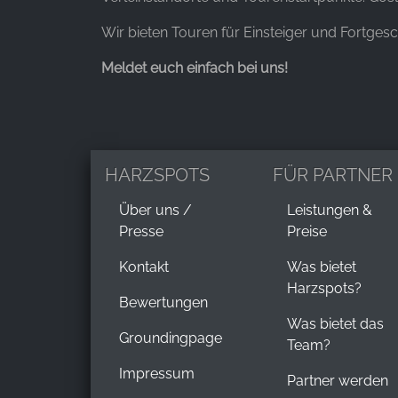
Wir bieten Touren für Einsteiger und Fortgesc
Anbieter:
Google LLC
Meldet euch einfach bei uns!
Zweck:
Erhebung von Statistiken zur
Website-Nutzung
Cookie
HARZSPOTS
FÜR PARTNER
Laufzeit:
24 Stunden - 2 Jahre
Über uns /
Leistungen &
Presse
Preise
Kontakt
Was bietet
EXTERNE MEDIEN
Harzspots?
Um Inhalte von Videoplattformen und Social Media
Bewertungen
Plattformen anzeigen zu können, werden von
Was bietet das
diesen externen Medien Cookies gesetzt.
Groundingpage
Team?
Impressum
YouTube
Partner werden