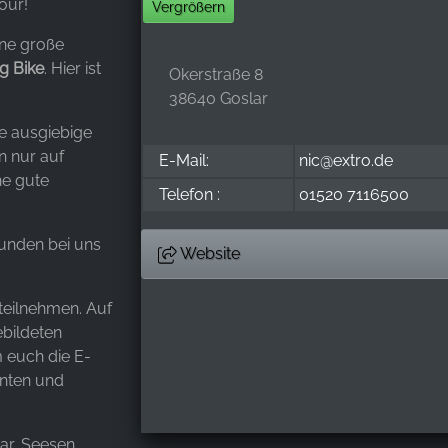
our!
Vergrößern
ine große
ng Bike
. Hier ist
Okerstraße 8
38640 Goslar
ne ausgiebige
n nur auf
E-Mail:
nic@extro.de
ne gute
Telefon :
01520 7116500
unden bei uns
Website
 teilnehmen. Auf
ebildeten
 euch die E-
nnten und
ar, Seesen