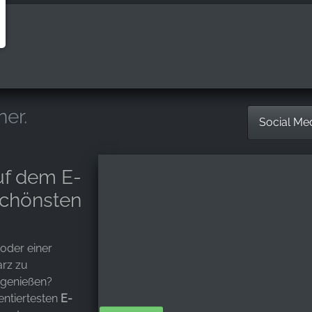
ner.
Social Me
uf dem E-
schönsten
oder einer
arz zu
 genießen?
ntiertesten
E-