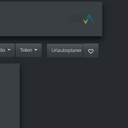
dia
Teilen
Urlaubsplaner
♡