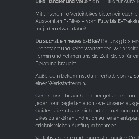
Bike Händler und Verleih
ein E-Bike für eure T
Anbieter:
Facebook Ireland Ltd.
Mit unseren 40 Verleihbikes bieten wir euch e
Auswahl an E-Bikes – vom
Fully bis E-Trekki
Zweck:
für jeden etwas dabei!
Werbemessung und Marketing
Du suchst ein neues E-Bike?
Bei uns gibt’s ei
Cookie
Probefahrt und keine Wartezeiten. Wir arbeite
Laufzeit:
Termin und nehmen uns die Zeit, die es für ei
3 Monate - 1 Jahr
Beratung braucht.
Außerdem bekommst du innerhalb von 72 St
STATISTIK
einen Werkstatttermin.
Statistik Cookies erfassen Informationen anonym.
Gerne könnt ihr auch an einer geführten Tour
Diese Informationen helfen uns zu verstehen, wie
jeder Tour begleiten euch zwei unserer ausg
unsere Besucher unsere Website nutzen.
Guides, die sich ausreichend Zeit nehmen, um
Bikes zu erklären und euch auf einen entspa
Google Analytics
erlebnisreichen Ausflug mitnehmen.
Name:
Verleihstandorte und Tourenstartpunkte: Gosl
_ga, _gid, _gac_gb_