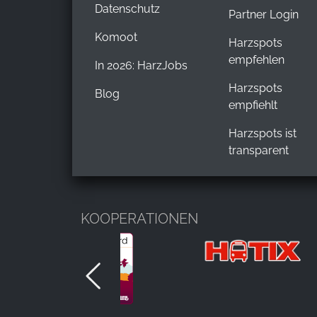
Datenschutz
Partner Login
Komoot
Harzspots
empfehlen
In 2026: HarzJobs
Harzspots
Blog
empfiehlt
Harzspots ist
transparent
KOOPERATIONEN