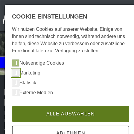
COOKIE EINSTELLUNGEN
Wir nutzen Cookies auf unserer Website. Einige von
ihnen sind technisch notwendig, während andere uns
helfen, diese Website zu verbessern oder zusätzliche
Funktionalitäten zur Verfügung zu stellen.
Events
Notwendige Cookies
Natur | Exkursionen
Marketing
Statistik
Natur erleben | Tagestouren im
Externe Medien
Harz
Das Wandern in der atemberaubenden Harzer Natur ist
ALLE AUSWÄHLEN
für viele Abenteuerlustige und Naturliebhaber ein
abwechslungsreiches Urlaubserlebnis. Obwohl die
ABLEHNEN