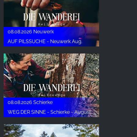
unsere Besucher unsere Website nutzen.
Google Analytics
Name:
08.08.2026 Neuwerk
_ga, _gid, _gac_gb_
AUF PILSSUCHE - Neuwerk Aug.
Anbieter:
Google LLC
Zweck:
Erhebung von Statistiken zur Website-Nutzung
Cookie Laufzeit:
24 Stunden - 2 Jahre
08.08.2026 Schierke
WEG DER SINNE - Schierke - August
EXTERNE MEDIEN
Um Inhalte von Videoplattformen und Social Media
Plattformen anzeigen zu können, werden von
diesen externen Medien Cookies gesetzt.