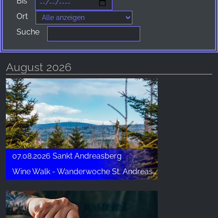
Bis
Websites hinweg verfolgen.
Ort
Facebook Pixel
Suche
Name:
_fbp, fr, _fbq, fbq
August 2026
Anbieter:
Facebook Ireland Ltd.
Zweck:
Werbemessung und Marketing
Cookie Laufzeit:
3 Monate - 1 Jahr
07.08.2026 Sankt Andreasberg
Wine Walk - Wanderwoche St. Andreasberg
STATISTIK
Statistik Cookies erfassen Informationen anonym.
Diese Informationen helfen uns zu verstehen, wie