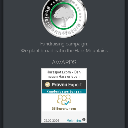
Fundraising campaign:
We plant broadleaf in the Harz Mountains
AWARDS