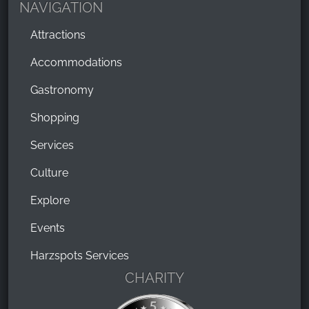
NAVIGATION
wurden alle mit Geduld und freundlich beantwortet.
Auch bei Problemen wurde sofort geholfen. Der
Attractions
Stellplatz war super. Ausreichend groß, Strom direkt
Accommodations
bei und Wasser quasi auf dem Weg. Es gibt einen
praktischen Brötchen-Service mit akzeptablen
Gastronomy
Preisen. Die sanitären Einrichtungen...hm ok...etwas in
die Jahre gekommen, aber sehr gepflegt. Duschen
Shopping
ist im Stellplatz incl. Perfekt Abwaschen kostet 10
Services
Cent. Überhaupt benötigt man Kleingeld auch für
den Strom...aber das ist kein Thema. Ich kann den
Culture
Platz nur empfehlen. Es stimmt alles. Dankeschön
und macht so weiter🫠
Explore
Events
Harzspots Services
CHARITY