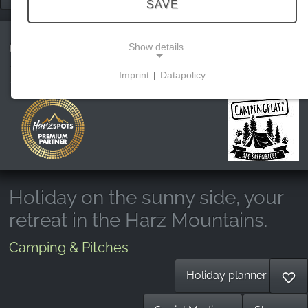
SAVE
Campingplatz Am
Show details
Bärenbache
Imprint
|
Datapolicy
NECESSARY COOKIES
These cookies enable basic functionality and are
necessary for the use of the website.
MARKETING
Holiday on the sunny side, your
Marketing cookies are used by third parties to
retreat in the Harz Mountains.
display personalised advertising. They do this by
tracking visitors across websites.
Camping & Pitches
Facebook Pixel
Holiday planner
♡
Name: