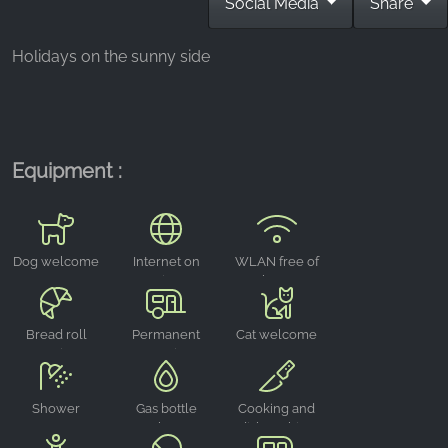
Social Media
Share
_fbp, fr, _fbq, fbq
Provider:
Holidays on the sunny side
Facebook Ireland Ltd.
Purpose:
Advertising measurement and marketing
Cookie duration:
Equipment :
3 months - 1 year
Dog welcome
Internet on
WLAN free of
STATISTICS
site
charge
Statistics Cookies collect information
anonymously. This information helps us
Bread roll
Permanent
Cat welcome
understand how our visitors use our website.
service
camping
Google Analytics
Shower
Gas bottle
Cooking and
exchange
dishwashing
Name:
facilities