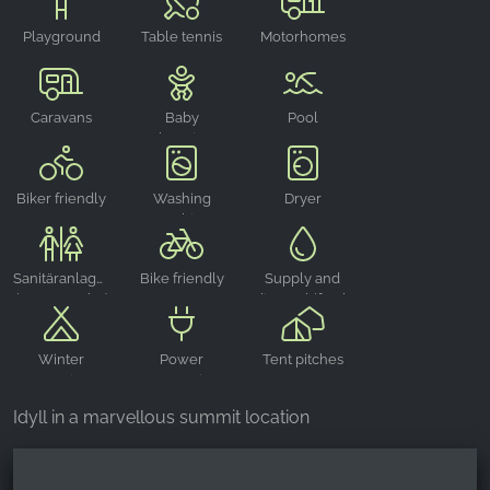
_ga, _gid, _gac_gb_
Playground
Table tennis
Motorhomes
Provider:
Google LLC
Purpose:
Caravans
Baby
Pool
Collection of statistics on website usage
changing
room
Cookie duration:
Biker friendly
Washing
Dryer
24 hours - 2 years
machine
Sanitäranlagen
Bike friendly
Supply and
( WC, Dusche)
disposal (fresh
water, grey
water, toilet
Winter
Power
Tent pitches
disposal)
camping
connection
Idyll in a marvellous summit location