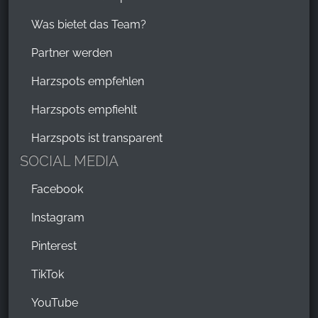
Frank Held
,
Was bietet das Team?
Jan 31, 2026
Partner werden
Sehr nettes Betreiber Ehepaar . Da ist Camping noch
Harzspots empfehlen
so einfach wie es schon vor fast 40 Jahren war.
Harzspots empfiehlt
Ankommen netter Empfang, Platz aussuchen,
Brötchen für den nächsten Tag bestellen und der
Harzspots ist transparent
Urlaub beginnt. Die Sanitäranlagen sind zwar in die
SOCIAL MEDIA
Jahre gekommen aber sauber, warmes Wasser ,
ohne Münzen. Sehr gute Möglichkeit zum Essen im
Facebook
Ort. Wir waren 1985 zum Zelten auf dem Platz
Instagram
Ela
,
Pinterest
Jan 15, 2026
TikTok
Ein sehr schöner Platz in einem tollen kleinen Ort im
YouTube
Harz. Ein sehr netter und herzlicher Empfang. Fragen