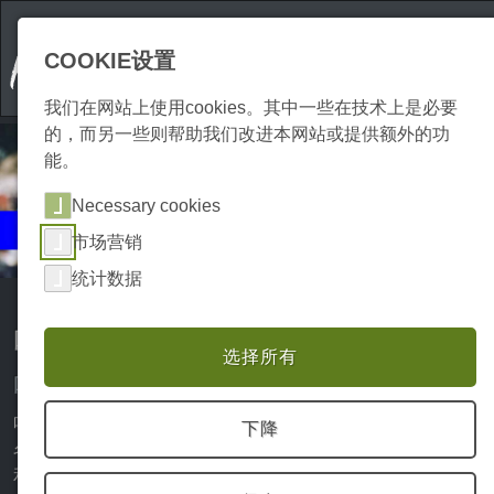
COOKIE设置
我们在网站上使用cookies。其中一些在技术上是必要
的，而另一些则帮助我们改进本网站或提供额外的功
能。
Necessary cookies
活动
市场营销
庆祝与聚会
统计数据
哈尔茨山区的庆祝活动和聚会
选择所有
哈尔茨地区的活动--给夜猫子的提示
哈尔茨长期以来不仅以其壮丽的自然风光和众多的景点而闻
下降
名，而且哈尔茨的夜生活也很丰富，有许多庆祝活动、节日
和派对。即使哈茨地区并不完全拥有派对之乡的美誉，但该