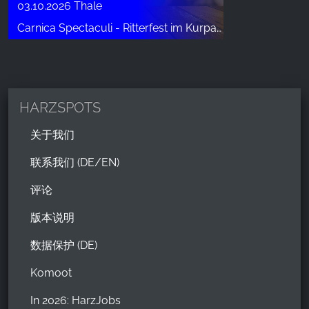
03.10.2026 Thale
Carnica Spectaculi - Ritterfest im Kurpark Thale
HARZSPOTS
关于我们
联系我们 (DE/EN)
评论
版本说明
数据保护 (DE)
Komoot
In 2026: HarzJobs