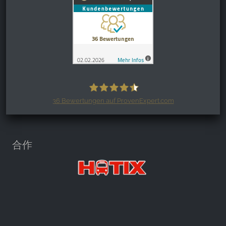
36
Bewertungen auf ProvenExpert.com
Harzspots.com - Den neuen Harz
erleben
合作