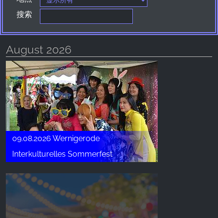
Provider:
搜索
Facebook Ireland Ltd.
Purpose:
August 2026
广告测量和营销
Cookie duration:
3个月 - 1年
统计数据
统计Cookies以匿名方式收集信息。这些信息有助
09.08.2026 Wernigerode
于我们了解访问者如何使用我们的网站。
Interkulturelles Sommerfest
Google Analytics
Name:
_ga, _gid, _gac_gb_
Provider: