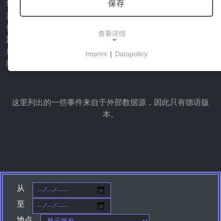
保存
地区也有适合每个人的活动，从漫长的迪斯科之夜和冬季的
滑雪后活动到令人印象深刻的戏剧之夜。在这个网页上，我
们为派对爱好者和夜猫子们提供了
哈尔茨地区
最热门的
庆祝
查看详情
活动和派对的
全面概述
，
在那里你可以毫不费力地把夜晚变
成白天。此外，我们还为您提供所有的重要日期和有关活动
Imprint
|
Datapolicy
的进一步信息。我们祝愿您的庆祝活动充满乐趣
NECESSARY COOKIES
这些cookies能够实现基本功能，是使用网站所必需
的。
这里列出的一些事件来自于外部数据源，因此只有德语版
本。
市场营销
营销cookies被第三方用来显示个性化的广告。它们
通过跟踪各网站的访问者来实现这一目的。
Facebook Pixel
从
Name:
至
_fbp, fr, _fbq, fbq
地点