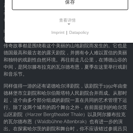
保存
正确的文化体验。对戏剧感兴趣的人在哈茨有很多选择：从
高级系列音乐会或戏剧和童话剧到音乐剧，几乎所有的东西
都能在哈茨的戏剧界得到体现。
查看详情
哈尔茨最著名的剧院之一无疑是位于哈森坦茨广场
Imprint
|
Datapolicy
NECESSARY COOKIES
(Hexentanzplatz)上的哈尔茨山区剧院。无数的童话故事和
传奇故事都是围绕着这个美丽的山地剧院而发生的。它也是
这些cookies能够实现基本功能，是使用网站所必需
德国最高和最古老的露天剧院，并拥有令人难以置信的美丽
的。
和独特的戏剧性自然环境。再往前走几公里，在博德山谷的
中间，是阿尔滕布拉克的瓦尔德布恩，夏季在这里举行戏剧
和音乐节。
市场营销
同样值得一游的还有诺德哈尔泽剧院，该剧院于1992年由奎
营销cookies被第三方用来显示个性化的广告。它们
德林堡市立剧院和哈尔伯斯塔特人民剧院合并而成。从那时
通过跟踪各网站的访问者来实现这一目的。
起，这个由多个部分组成的剧院一直在共同的艺术管理下运
行。除了这两个城市的四个舞台之外，在前面提到的哈尔茨
Facebook Pixel
山区剧院（Harzer Bergtheater Thale）以及阿尔滕布拉克
的瓦尔德布恩（Waldbühne Altenbrak）也有进一步的演
Name:
_fbp, fr, _fbq, fbq
出。在探索哈尔茨的剧院和舞台时，你不应该错过参观吕贝