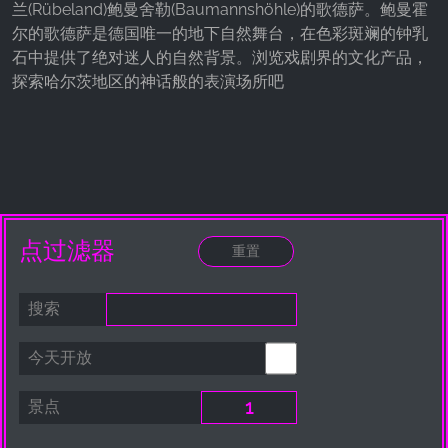
兰(Rübeland)鲍曼舍勒(Baumannshöhle)的歌德萨。鲍曼霍
Provider:
尔的歌德萨是德国唯一的地下自然舞台，在色彩斑斓的钟乳
Facebook Ireland Ltd.
石中提供了绝对迷人的自然背景。浏览戏剧界的文化产品，
探索哈尔茨地区的神话般的表演场所吧
Purpose:
广告测量和营销
Cookie duration:
3个月 - 1年
统计数据
点过滤器
统计Cookies以匿名方式收集信息。这些信息有助
于我们了解访问者如何使用我们的网站。
搜索
Google Analytics
今天开放
Name:
_ga, _gid, _gac_gb_
景点
Provider: