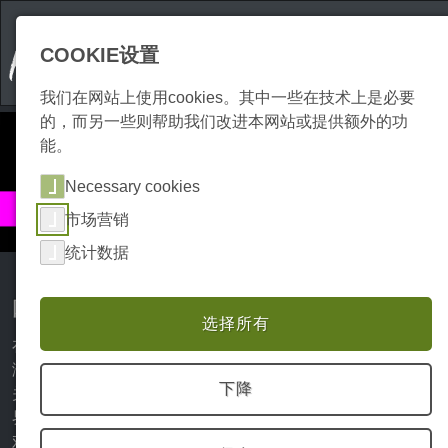
COOKIE设置
我们在网站上使用cookies。其中一些在技术上是必要
的，而另一些则帮助我们改进本网站或提供额外的功
能。
Necessary cookies
文化
市场营销
剧院和舞台
统计数据
哈尔茨山脉的剧院和舞台
选择所有
在哈尔茨地区众多的舞台和剧院，体验美丽而独特的戏剧表
演。我们为您提供哈茨地区所有舞台和剧院的概况，以及有
下降
关节目、演出和戏剧时间表的进一步信息。哈尔茨地区戏剧
界的特点是具有传奇色彩的演出场所和独特环境下的娱乐性
戏剧。这些都为每个人，不管是年轻人还是老年人，提供了