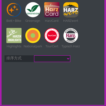
Bett + Bike
Greensign
HarzCard
HARZwert
Highlights
Nationalpark
TourCert
Typisch Harz
排序方式