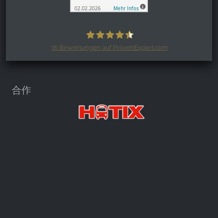
36
Bewertungen auf ProvenExpert.com
Harzspots.com - Den neuen Harz
erleben
合作